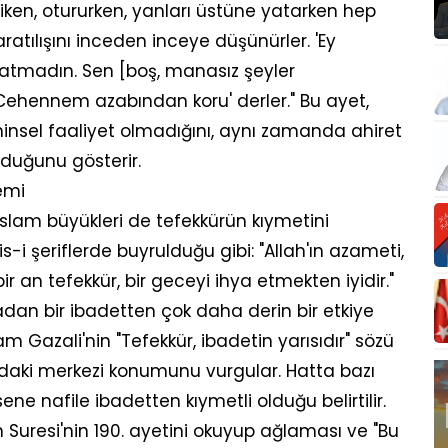
 iken, otururken, yanları üstüne yatarken hep
yaratılışını inceden inceye düşünürler. 'Ey
ratmadın. Sen [boş, manasız şeyler
Cehennem azabından koru' derler." Bu ayet,
hinsel faaliyet olmadığını, aynı zamanda ahiret
olduğunu gösterir.
emi
slam büyükleri de tefekkürün kıymetini
s-i şeriflerde buyrulduğu gibi: "Allah'ın azameti,
an tefekkür, bir geceyi ihya etmekten iyidir."
adan bir ibadetten çok daha derin bir etkiye
 Gazali'nin "Tefekkür, ibadetin yarısıdır" sözü
daki merkezi konumunu vurgular. Hatta bazı
sene nafile ibadetten kıymetli olduğu belirtilir.
 Suresi'nin 190. ayetini okuyup ağlaması ve "Bu