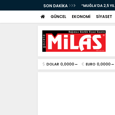
URUR TABLOSU: BAŞKAN ARAS ANLATACAK!”
SON DAKİKA
“BODRUM’DA EMEKLİ
GÜNCEL
EKONOMİ
SİYASET
DOLAR
0,0000
EURO
0,0000