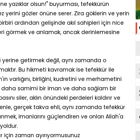
e yazıklar olsun!" buyurması, tefekkürün
erini gözler önüne serer. Zira göklerin ve yerin
rbiri ardından gelişinde akıl sahipleri için nice
elilleri görmek ve anlamak, ancak derinlemesine
i yerine getirmek değil, aynı zamanda o
maktır. Bu hikmeti kavramak ise tefekkür ile
'ın varlığını, birliğini, kudretini ve merhametini
şiyi daha samimi bir iman ve daha sağlam bir
pasını siler, aklın önündeki perdeleri kaldırır ve
edenle, gerçek takva ehli, aynı zamanda tefekkür
nmek, imanlarını güçlendiren ve onları Allah'a
yoldur.
ür için zaman ayırıyormusunuz