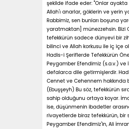
şekilde ifade eder: "Onlar ayakta
Allah'ı anarlar, göklerin ve yerin 
Rabbimiz, sen bunları boşuna ya
yaratmaktan] münezzehsin. Bizi 
tefekkürün sadece dünyevi bir zi
bilinci ve Allah korkusu ile iç içe 
Hadis-i Şeriflerde Tefekkürün Ön
Peygamber Efendimiz (s.a.v.) ve İ
defalarca dile getirmişlerdir. Hadi
Cennet ve Cehennem hakkında bir 
(Ebuşşeyh) Bu söz, tefekkürün sır
sahip olduğunu ortaya koyar. İmam
ise, düşünmenin ibadetler arasın
rivayetlerde biraz tefekkürün, bir 
Peygamber Efendimiz'in, Ali İmran