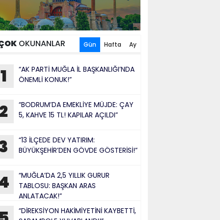
ÇOK
OKUNANLAR
Gün
Hafta
Ay
“AK PARTİ MUĞLA İL BAŞKANLIĞI’NDA
1
ÖNEMLİ KONUK!”
“BODRUM’DA EMEKLİYE MÜJDE: ÇAY
2
5, KAHVE 15 TL! KAPILAR AÇILDI”
“13 İLÇEDE DEV YATIRIM:
3
BÜYÜKŞEHİR’DEN GÖVDE GÖSTERİSİ!”
“MUĞLA’DA 2,5 YILLIK GURUR
4
TABLOSU: BAŞKAN ARAS
ANLATACAK!”
“DİREKSİYON HAKİMİYETİNİ KAYBETTİ,
5