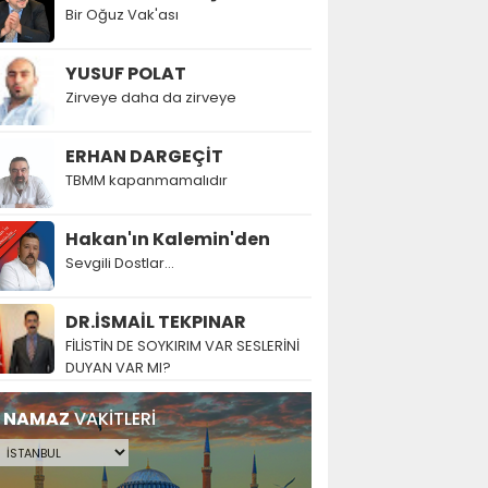
Bir Oğuz Vak'ası
YUSUF POLAT
Zirveye daha da zirveye
ERHAN DARGEÇİT
TBMM kapanmamalıdır
Hakan'ın Kalemin'den
Sevgili Dostlar...
DR.İSMAİL TEKPINAR
FİLİSTİN DE SOYKIRIM VAR SESLERİNİ
DUYAN VAR MI?
NAMAZ
VAKİTLERİ