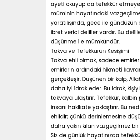
ayeti okuyup da tefekkür etmeyen
müminin hayatındaki vazgeçilmez y
yaratılışında, gece ile gündüzün bi
ibret verici deliller vardır. Bu d
düşünme ile mümkündür.
Takva ve Tefekkürün Kesişimi
Takva ehli olmak, sadece emirler
emirlerin ardındaki hikmeti kavra
gerçekleşir. Düşünen bir kalp, Allah
daha iyi idrak eder. Bu idrak, ki
takvaya ulaştırır. Tefekkür, kalbin 
insanı hakikate yaklaştırır. Bu n
ehlidir; çünkü derinlemesine düşü
daha yakın kılan vazgeçilmez bir 
Siz de günlük hayatınızda tefekk