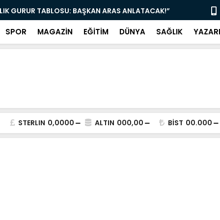
YE MÜJDE: ÇAY 5, KAHVE 15 TL! KAPILAR AÇILDI”
“AK PARTİ 
SPOR
MAGAZİN
EĞİTİM
DÜNYA
SAĞLIK
YAZAR
STERLIN
0,0000
ALTIN
000,00
BİST
00.000