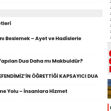
tleri
ı Beslemek – Ayet ve Hadislerle
Yapılan Dua Daha mı Makbuldür?
EFENDİMİZ’İN ÖĞRETTİĞİ KAPSAYICI DUA
rme Yolu – İnsanlara Hizmet