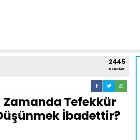
2445
OKUNMA
nı Zamanda Tefekkür
 Düşünmek İbadettir?