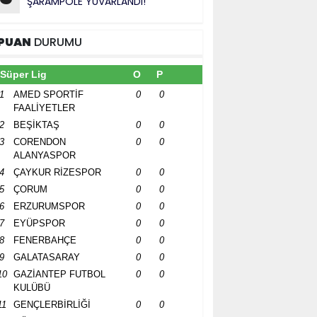
ŞARAMPOLE YUVARLANDI!”
PUAN
DURUMU
Süper Lig
O
P
1
AMED SPORTİF
0
0
FAALİYETLER
2
BEŞİKTAŞ
0
0
3
CORENDON
0
0
ALANYASPOR
4
ÇAYKUR RİZESPOR
0
0
5
ÇORUM
0
0
6
ERZURUMSPOR
0
0
7
EYÜPSPOR
0
0
8
FENERBAHÇE
0
0
9
GALATASARAY
0
0
10
GAZİANTEP FUTBOL
0
0
KULÜBÜ
11
GENÇLERBİRLİĞİ
0
0