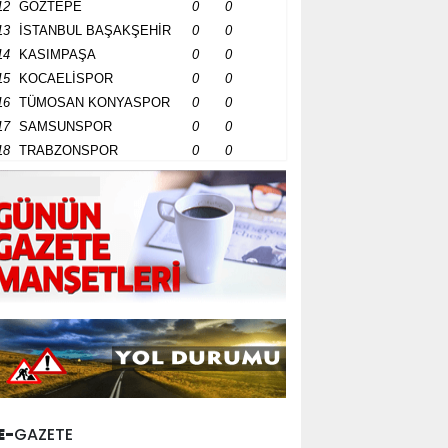
12
GÖZTEPE
0
0
13
İSTANBUL BAŞAKŞEHİR
0
0
14
KASIMPAŞA
0
0
15
KOCAELİSPOR
0
0
16
TÜMOSAN KONYASPOR
0
0
17
SAMSUNSPOR
0
0
18
TRABZONSPOR
0
0
E-
GAZETE