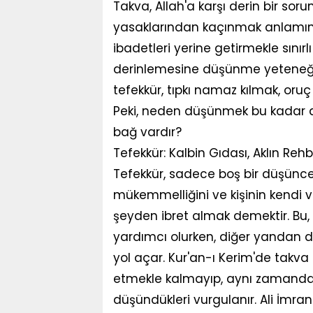
Takva, Allah'a karşı derin bir sor
yasaklarından kaçınmak anlamına
ibadetleri yerine getirmekle sınır
derinlemesine düşünme yeteneğin
tefekkür, tıpkı namaz kılmak, oruç
Peki, neden düşünmek bu kadar değ
bağ vardır?
Tefekkür: Kalbin Gıdası, Aklın Rehb
Tefekkür, sadece boş bir düşünce h
mükemmelliğini ve kişinin kendi v
şeyden ibret almak demektir. Bu,
yardımcı olurken, diğer yandan da
yol açar. Kur'an-ı Kerim'de takva
etmekle kalmayıp, aynı zamanda g
düşündükleri vurgulanır. Ali İmran