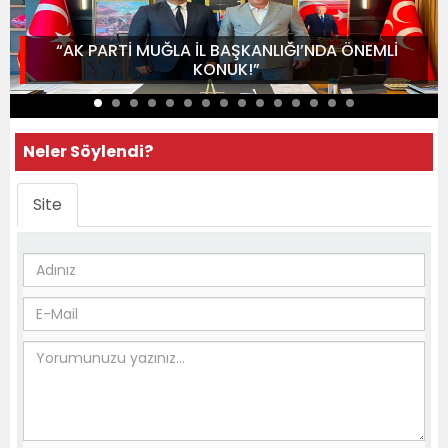
“AK PARTİ MUĞLA İL BAŞKANLIĞI’NDA ÖNEMLİ
KONUK!”
Neler Söylendi?
Site