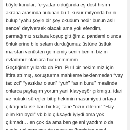
böyle konular, feryatlar olduğunda eş dost hısım
akraba arasında bulunan bu 1 küsür milyonda birini
bulup “yahu şöyle bir şey okudum nedir bunun aslı
sence” deyiversek olacak ama yok efendim,
parmağımız sızlasa koşup gittiğimiz, pandemi olunca
önlüklerine bile selam durduğumuz üstüne üstlük
marstan venüsten gelmemiş senin benim bizim
evladımız olanlara hücummmmm….
Geçtiğimiz yıllarda da Pırıl Pırıl bir hekimimiz için
iftira atılmış, soruşturma mahkeme beklenmeden “vay
tacizci” “yazıklar olsun” “yuh” “asın bunu” mealinde
onlarca paylaşım yorum yani klavyeşör çıkmıştı, idari
ve hukuki süreçler bitip hekimin masumiyeti ortaya
çıktığında ise bari bir kaç tane “özür dilerim” “Hay
elim kırılaydı” vb bile çıksaydı iyiydi ama yok
çıkmadı… en çok da ama ben geleni yazdım o da