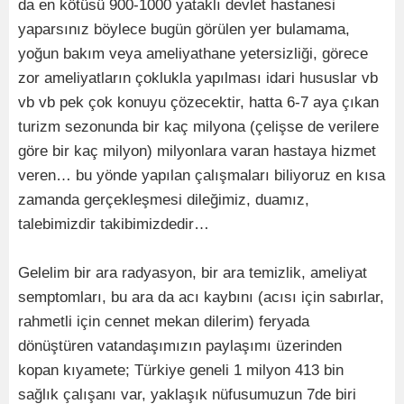
da en kötüsü 900-1000 yataklı devlet hastanesi
yaparsınız böylece bugün görülen yer bulamama,
yoğun bakım veya ameliyathane yetersizliği, görece
zor ameliyatların çoklukla yapılması idari hususlar vb
vb vb pek çok konuyu çözecektir, hatta 6-7 aya çıkan
turizm sezonunda bir kaç milyona (çelişse de verilere
göre bir kaç milyon) milyonlara varan hastaya hizmet
veren… bu yönde yapılan çalışmaları biliyoruz en kısa
zamanda gerçekleşmesi dileğimiz, duamız,
talebimizdir takibimizdedir…
Gelelim bir ara radyasyon, bir ara temizlik, ameliyat
semptomları, bu ara da acı kaybını (acısı için sabırlar,
rahmetli için cennet mekan dilerim) feryada
dönüştüren vatandaşımızın paylaşımı üzerinden
kopan kıyamete; Türkiye geneli 1 milyon 413 bin
sağlık çalışanı var, yaklaşık nüfusumuzun 7de biri