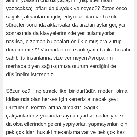
aksini yollasın onu da yazayım (hapisten nasıl
yazacaksa) lafları da duyduk ya neyse?? Zaten önce
sağlık çalışanlarını iğdiş ediyoruz idari ve hukuki
süreçler sonunda aklansalar da aradan aylar geçiyor
sonrasında da klavyelerimizde yer bulamıyorlar
nasılsa, o zaman bu abaları önlük olmuşlara vurup
duralım mı??? Vurmadan önce anlı şanlı banka hesabı
sahibi iş insanlarına vize vermeyen Avrupa’nın
merhaba diyen sağlıkçımıza oturum verdiğini de
düşünelim isterseniz…
Sözün özü; linç etmek ilkel bir dürtüdür, medeni olma
iddiasında olan herkes için kerteriz alınacak şey;
Dürtülerini kontrol altına almaktır. Sağlık
çalışanlarımız yukarıda sayılan şartlar nedeniyle zor
da olsa ellerinden geleni yapıyorlar, yapmayanlar için
pek çok idari hukuki mekanizma var ve pek çok kez