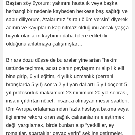
Baştan söylüyorum; yakınını hastalık veya başka
herhangi bir nedenle kaybeden herkese baş sağlığı ve
sabır diliyorum, Atalarımız “sıralı ölüm versin” diyerek
acının ve kayıpların kaçınılmaz olduğunu ancak yaşça
büyük olanların kaybının daha tolere edilebilir
olduğunu anlatmaya çalışmışlar…
Bir ara dozu düşse de bu aralar yine artan “hekim
üstünde tepinme, acısı olanın paylaşımını alıp ilk elli
bine girip, 6 yıl eğitim, 4 yıllık uzmanlık (cerrahi
branşlarda 5 yıl) sonra 2 yıl yan dal artı 5 yıl doçent 5
yıl profesörlük maksimum 23 minimum 20 yol sonrası,
insanı çıldırtan nöbet, insanca olmayan mesai saatleri,
tüm Avrupa ortalamasından fazla hastaya bakma veya
ilgilenme rekoru kıran sağlık çalışanlarını eleştirmek
değil yargılamak, birde bunları alıp “yetkililer, ey
romalılar, spartalılar cevap verin” şekline getirmeler,