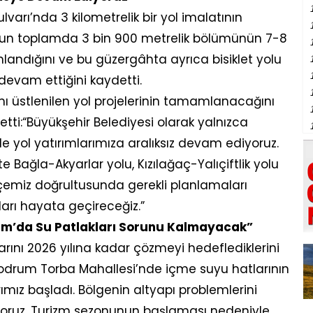
varı’nda 3 kilometrelik bir yol imalatının
olun toplamda 3 bin 900 metrelik bölümünün 7-8
andığını ve bu güzergâhta ayrıca bisiklet yolu
devam ettiğini kaydetti.
 üstlenilen yol projelerinin tamamlanacağını
ti:“Büyükşehir Belediyesi olarak yalnızca
e yol yatırımlarımıza aralıksız devam ediyoruz.
ağla-Akyarlar yolu, Kızılağaç-Yalıçiftlik yolu
çemiz doğrultusunda gerekli planlamaları
arı hayata geçireceğiz.”
um’da Su Patlakları Sorunu Kalmayacak”
arını 2026 yılına kadar çözmeyi hedeflediklerini
”Bodrum Torba Mahallesi’nde içme suyu hatlarının
mız başladı. Bölgenin altyapı problemlerini
liyoruz. Turizm sezonunun başlaması nedeniyle