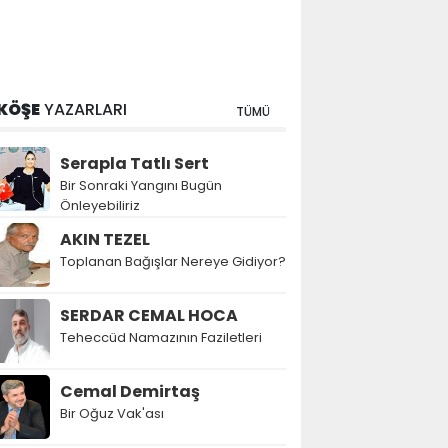
KÖŞE
YAZARLARI
TÜMÜ
Serapla Tatlı Sert
Bir Sonraki Yangını Bugün
Önleyebiliriz
AKIN TEZEL
Toplanan Bağışlar Nereye Gidiyor?
SERDAR CEMAL HOCA
Teheccüd Namazının Faziletleri
Cemal Demirtaş
Bir Oğuz Vak'ası