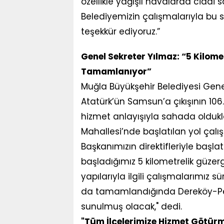
özellikle yağışlı havalarda ciddi
Belediyemizin çalışmalarıyla bu s
teşekkür ediyoruz.”
Genel Sekreter Yılmaz: “5 Kilomet
Tamamlanıyor”
Muğla Büyükşehir Belediyesi Gen
Atatürk’ün Samsun’a çıkışının 106.
hizmet anlayışıyla sahada oldukla
Mahallesi’nde başlatılan yol çalı
Başkanımızın direktifleriyle başl
başladığımız 5 kilometrelik güze
yapılarıyla ilgili çalışmalarımız s
da tamamlandığında Dereköy-Pek
sunulmuş olacak," dedi.
"Tüm İlçelerimize Hizmet Götür