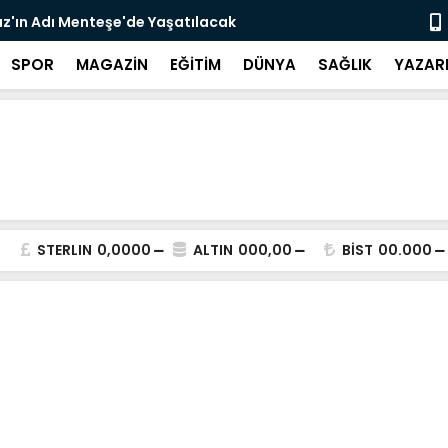
z'ın Adı Menteşe'de Yaşatılacak
Emekli Kafe
SPOR
MAGAZİN
EĞİTİM
DÜNYA
SAĞLIK
YAZAR
STERLIN
0,0000
ALTIN
000,00
BİST
00.000