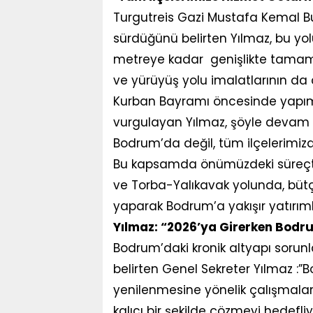
Turgutreis Gazi Mustafa Kemal Bul
sürdüğünü belirten Yılmaz, bu y
metreye kadar genişlikte tamaml
ve yürüyüş yolu imalatlarının da 
Kurban Bayramı öncesinde yapımı
vurgulayan Yılmaz, şöyle devam et
Bodrum’da değil, tüm ilçelerimizd
Bu kapsamda önümüzdeki süreçte B
ve Torba-Yalıkavak yolunda, büt
yaparak Bodrum’a yakışır yatırıml
Yılmaz: “2026’ya Girerken Bodr
Bodrum’daki kronik altyapı sorunl
belirten Genel Sekreter Yılmaz :
yenilenmesine yönelik çalışmaları
kalıcı bir şekilde çözmeyi hedef