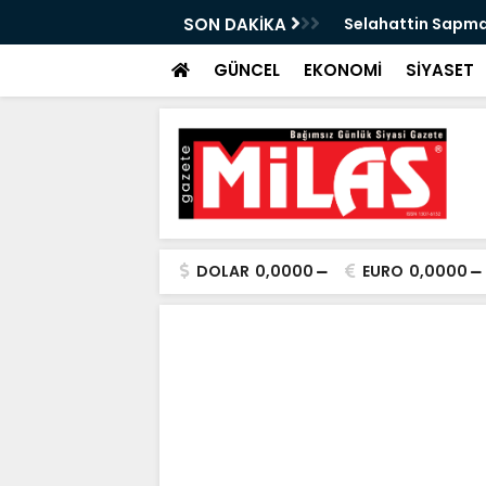
n Önleyebiliriz" Çağrısı
SON DAKİKA
Selahattin Sapma
GÜNCEL
EKONOMİ
SİYASET
DOLAR
0,0000
EURO
0,0000