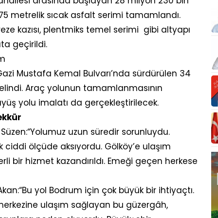
ahallesi arasında başlayan 28 milyon 230 bin
875 metrelik sıcak asfalt serimi tamamlandı.
ze kazısı, plentmiks temel serimi gibi altyapı
a geçirildi.
ım
Gazi Mustafa Kemal Bulvarı’nda sürdürülen 34
 gelindi. Araç yolunun tamamlanmasının
yüş yolu imalatı da gerçekleştirilecek.
ekkür
Süzen:“Yolumuz uzun süredir sorunluydu.
ik ciddi ölçüde aksıyordu. Gölköy’e ulaşım
i bir hizmet kazandırıldı. Emeği geçen herkese
an:“Bu yol Bodrum için çok büyük bir ihtiyaçtı.
 merkezine ulaşım sağlayan bu güzergâh,