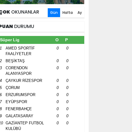
ÇOK
OKUNANLAR
Gün
Hafta
Ay
PUAN
DURUMU
Süper Lig
O
P
1
AMED SPORTİF
0
0
FAALİYETLER
2
BEŞİKTAŞ
0
0
3
CORENDON
0
0
ALANYASPOR
4
ÇAYKUR RİZESPOR
0
0
5
ÇORUM
0
0
6
ERZURUMSPOR
0
0
7
EYÜPSPOR
0
0
8
FENERBAHÇE
0
0
9
GALATASARAY
0
0
10
GAZİANTEP FUTBOL
0
0
KULÜBÜ