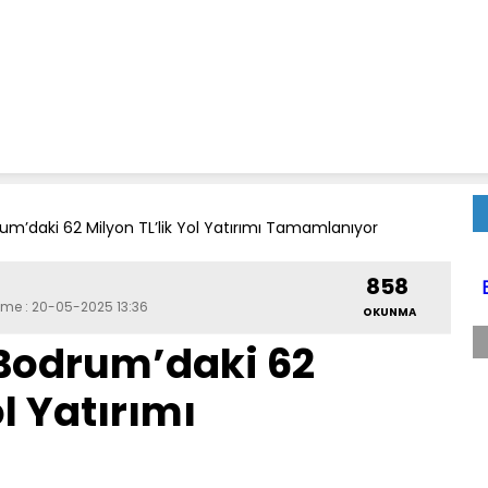
um’daki 62 Milyon TL’lik Yol Yatırımı Tamamlanıyor
858
eme : 20-05-2025 13:36
OKUNMA
 Bodrum’daki 62
ol Yatırımı