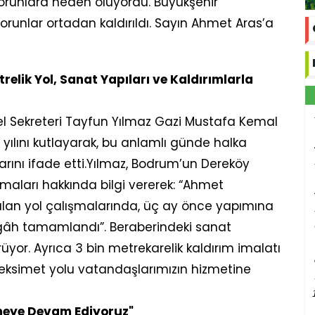
 sorunlara neden oluyordu. Büyükşehir
orunlar ortadan kaldırıldı. Sayın Ahmet Aras’a
relik Yol, Sanat Yapıları ve Kaldırımlarla
el Sekreteri Tayfun Yılmaz Gazi Mustafa Kemal
 yılını kutlayarak, bu anlamlı günde halka
rını ifade etti.Yılmaz, Bodrum’un Dereköy
şmaları hakkında bilgi vererek: “Ahmet
atılan yol çalışmalarında, üç ay önce yapımına
rgâh tamamlandı”. Beraberindeki sanat
ürüyor. Ayrıca 3 bin metrekarelik kaldırım imalatı
simet yolu vatandaşlarımızın hizmetine
meye Devam Ediyoruz"