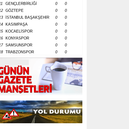
11
GENÇLERBİRLİĞİ
0
0
12
GÖZTEPE
0
0
13
İSTANBUL BAŞAKŞEHİR
0
0
14
KASIMPAŞA
0
0
15
KOCAELİSPOR
0
0
16
KONYASPOR
0
0
17
SAMSUNSPOR
0
0
18
TRABZONSPOR
0
0