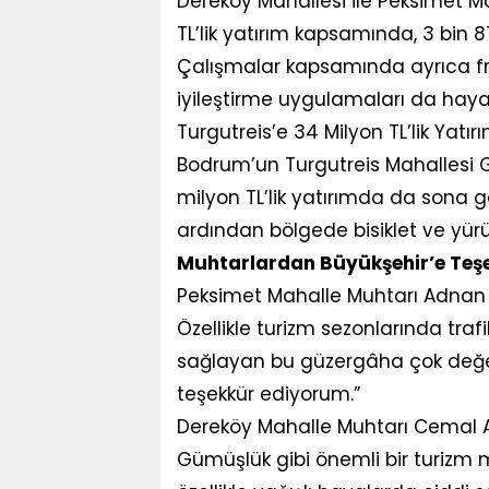
Dereköy Mahallesi ile Peksimet M
TL’lik yatırım kapsamında, 3 bin 
Çalışmalar kapsamında ayrıca fre
iyileştirme uygulamaları da hayat
Turgutreis’e 34 Milyon TL’lik Yatır
Bodrum’un Turgutreis Mahallesi 
milyon TL’lik yatırımda da sona
ardından bölgede bisiklet ve yürü
Muhtarlardan Büyükşehir’e Teş
Peksimet Mahalle Muhtarı Adnan 
Özellikle turizm sezonlarında traf
sağlayan bu güzergâha çok değerl
teşekkür ediyorum.”
Dereköy Mahalle Muhtarı Cemal Ak
Gümüşlük gibi önemli bir turizm