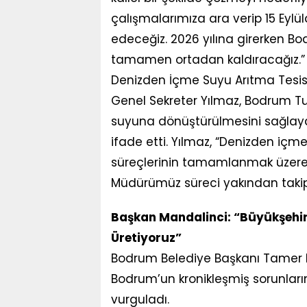
çalışmalarımıza ara verip 15 Eyl
edeceğiz. 2026 yılına girerken 
tamamen ortadan kaldıracağız.”
Denizden İçme Suyu Arıtma Tesisi
Genel Sekreter Yılmaz, Bodrum Tu
suyuna dönüştürülmesini sağlayaca
ifade etti. Yılmaz, “Denizden içme s
süreçlerinin tamamlanmak üzere
Müdürümüz süreci yakından takip
Başkan Mandalinci: “Büyükşehi
Üretiyoruz”
Bodrum Belediye Başkanı Tamer Ma
Bodrum’un kronikleşmiş sorunları
vurguladı.