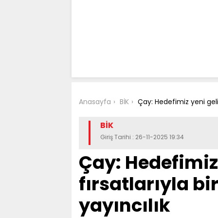
Anasayfa
BİK
Çay: Hedefimiz yeni gelir 
BİK
Giriş Tarihi : 26-11-2025 19:34
Çay: Hedefimiz 
fırsatlarıyla bi
yayıncılık