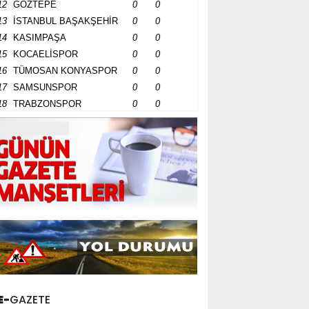
12
GÖZTEPE
0
0
13
İSTANBUL BAŞAKŞEHİR
0
0
14
KASIMPAŞA
0
0
15
KOCAELİSPOR
0
0
16
TÜMOSAN KONYASPOR
0
0
17
SAMSUNSPOR
0
0
18
TRABZONSPOR
0
0
E-
GAZETE