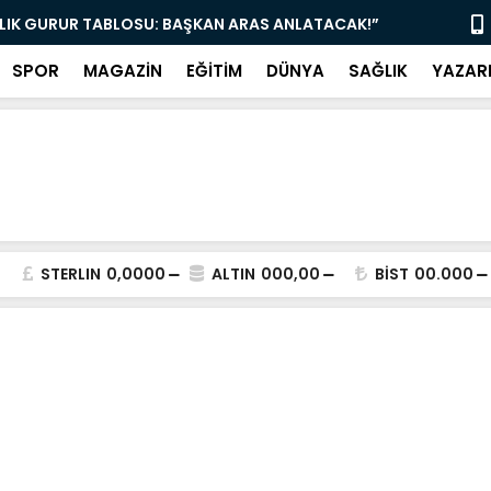
YE MÜJDE: ÇAY 5, KAHVE 15 TL! KAPILAR AÇILDI”
“AK PARTİ 
SPOR
MAGAZİN
EĞİTİM
DÜNYA
SAĞLIK
YAZAR
STERLIN
0,0000
ALTIN
000,00
BİST
00.000