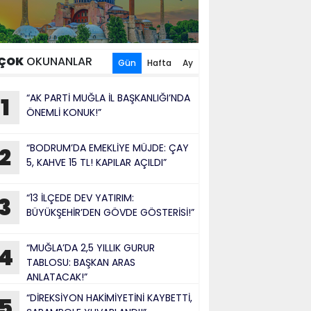
ÇOK
OKUNANLAR
Gün
Hafta
Ay
“AK PARTİ MUĞLA İL BAŞKANLIĞI’NDA
1
ÖNEMLİ KONUK!”
“BODRUM’DA EMEKLİYE MÜJDE: ÇAY
2
5, KAHVE 15 TL! KAPILAR AÇILDI”
“13 İLÇEDE DEV YATIRIM:
3
BÜYÜKŞEHİR’DEN GÖVDE GÖSTERİSİ!”
“MUĞLA’DA 2,5 YILLIK GURUR
4
TABLOSU: BAŞKAN ARAS
ANLATACAK!”
“DİREKSİYON HAKİMİYETİNİ KAYBETTİ,
5