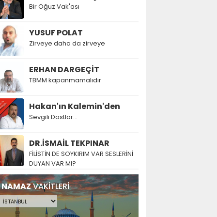
Bir Oğuz Vak'ası
YUSUF POLAT
Zirveye daha da zirveye
ERHAN DARGEÇİT
TBMM kapanmamalıdır
Hakan'ın Kalemin'den
Sevgili Dostlar...
DR.İSMAİL TEKPINAR
FİLİSTİN DE SOYKIRIM VAR SESLERİNİ
DUYAN VAR MI?
NAMAZ
VAKİTLERİ