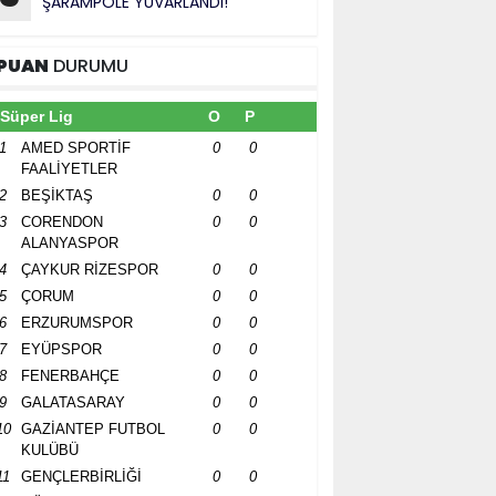
ŞARAMPOLE YUVARLANDI!”
PUAN
DURUMU
Süper Lig
O
P
1
AMED SPORTİF
0
0
FAALİYETLER
2
BEŞİKTAŞ
0
0
3
CORENDON
0
0
ALANYASPOR
4
ÇAYKUR RİZESPOR
0
0
5
ÇORUM
0
0
6
ERZURUMSPOR
0
0
7
EYÜPSPOR
0
0
8
FENERBAHÇE
0
0
9
GALATASARAY
0
0
10
GAZİANTEP FUTBOL
0
0
KULÜBÜ
11
GENÇLERBİRLİĞİ
0
0