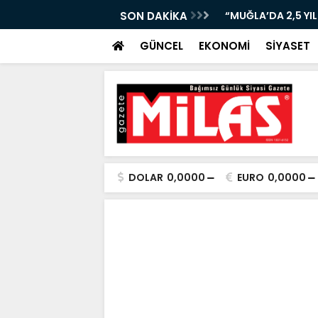
URUR TABLOSU: BAŞKAN ARAS ANLATACAK!”
SON DAKİKA
“BODRUM’DA EMEKLİ
GÜNCEL
EKONOMİ
SİYASET
DOLAR
0,0000
EURO
0,0000