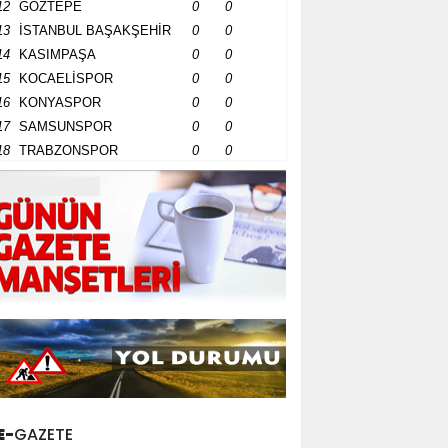
12
GÖZTEPE
0
0
13
İSTANBUL BAŞAKŞEHİR
0
0
14
KASIMPAŞA
0
0
15
KOCAELİSPOR
0
0
16
KONYASPOR
0
0
17
SAMSUNSPOR
0
0
18
TRABZONSPOR
0
0
E-
GAZETE