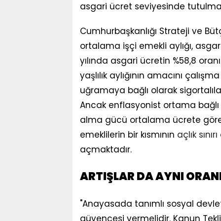
asgari ücret seviyesinde tutulm
Cumhurbaşkanlığı Strateji ve Bütç
ortalama işçi emekli aylığı, asga
yılında asgari ücretin %58,8 oran
yaşlılık aylığının amacını çalış
uğramaya bağlı olarak sigortalıla
Ancak enflasyonist ortama bağlı o
alma gücü ortalama ücrete göreli
emeklilerin bir kısmının
açlık sınırı
açmaktadır.
ARTIŞLAR DA AYNI ORA
"Anayasada tanımlı sosyal devlet i
güvencesi vermelidir. Kanun Teklifi