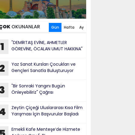
ÇOK
OKUNANLAR
Gün
Hafta
Ay
"DEMİRTAŞ EVİNE, AHMETLER
1
GÖREVİNE, ÖCALAN UMUT HAKKINA"
Yaz Sanat Kursları Çocukları ve
2
Gençleri Sanatla Buluşturuyor
"Bir Sonraki Yangını Bugün
3
Önleyebiliriz" Çağrısı
Zeytin Çiçeği Uluslararası Kısa Film
4
Yarışması İçin Başvurular Başladı
Emekli Kafe Menteşe’de Hizmete
5