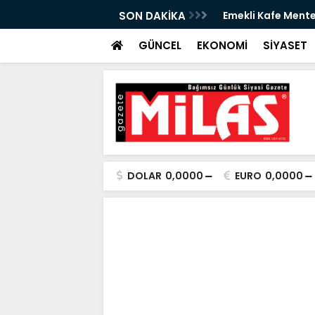
izmete Açılıyor: Çay 5 TL
SON DAKİKA
Zeytin Çiçeği Ulus
Başladı
GÜNCEL
EKONOMİ
SİYASET
DOLAR
0,0000
EURO
0,0000