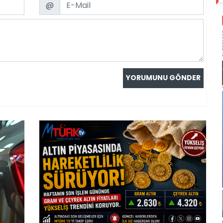
Email
@