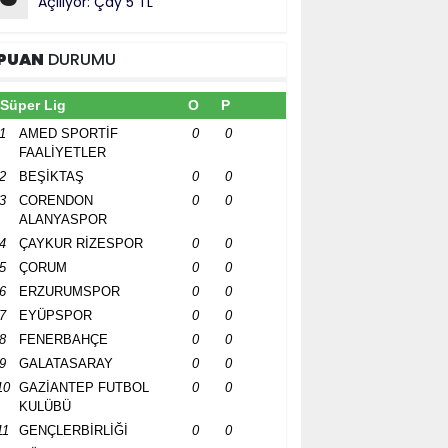
Açılıyor: Çay 5 TL
PUAN
DURUMU
Süper Lig
O
P
1
AMED SPORTİF
0
0
FAALİYETLER
2
BEŞİKTAŞ
0
0
3
CORENDON
0
0
ALANYASPOR
4
ÇAYKUR RİZESPOR
0
0
5
ÇORUM
0
0
6
ERZURUMSPOR
0
0
7
EYÜPSPOR
0
0
8
FENERBAHÇE
0
0
9
GALATASARAY
0
0
10
GAZİANTEP FUTBOL
0
0
KULÜBÜ
11
GENÇLERBİRLİĞİ
0
0