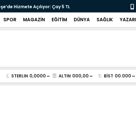
lararası Kısa Film Yarışması İçin Başvurular
"DEMİRTAŞ 
SPOR
MAGAZİN
EĞİTİM
DÜNYA
SAĞLIK
YAZAR
STERLIN
0,0000
ALTIN
000,00
BİST
00.000