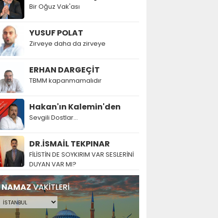
Bir Oğuz Vak'ası
YUSUF POLAT
Zirveye daha da zirveye
ERHAN DARGEÇİT
TBMM kapanmamalıdır
Hakan'ın Kalemin'den
Sevgili Dostlar...
DR.İSMAİL TEKPINAR
FİLİSTİN DE SOYKIRIM VAR SESLERİNİ
DUYAN VAR MI?
NAMAZ
VAKİTLERİ