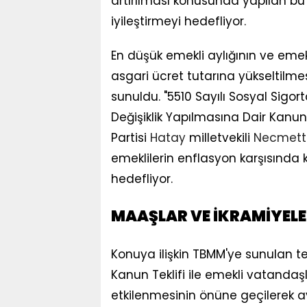
artırılması konusunda yapılan bu 
iyileştirmeyi hedefliyor.
En düşük emekli aylığının ve emek
asgari ücret tutarına yükseltilmesi
sunuldu. "5510 Sayılı Sosyal Sigo
Değişiklik Yapılmasına Dair Kanun 
Partisi
Hatay
milletvekili
Necmetti
emeklilerin enflasyon karşısında 
hedefliyor.
MAAŞLAR VE İKRAMİYELE
Konuya ilişkin TBMM'ye sunulan tek
Kanun Teklifi ile emekli vatand
etkilenmesinin önüne geçilerek ay