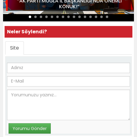
“AK PARTİ MUĞLA İL BAŞKANLIĞI’NDA ÖNEMLİ
KONUK!”
Neler Söylendi?
Site