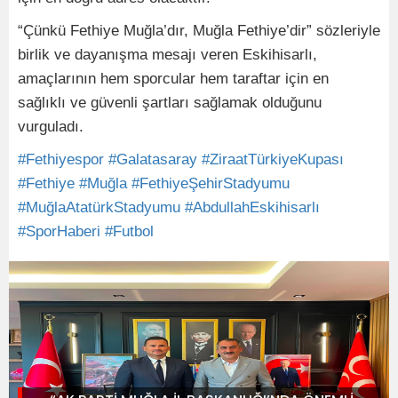
“Çünkü Fethiye Muğla’dır, Muğla Fethiye’dir” sözleriyle
birlik ve dayanışma mesajı veren Eskihisarlı,
amaçlarının hem sporcular hem taraftar için en
sağlıklı ve güvenli şartları sağlamak olduğunu
vurguladı.
#Fethiyespor
#Galatasaray
#ZiraatTürkiyeKupası
#Fethiye
#Muğla
#FethiyeŞehirStadyumu
#MuğlaAtatürkStadyumu
#AbdullahEskihisarlı
#SporHaberi
#Futbol