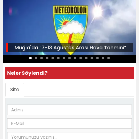
Muğla'da “7-13 Ağustos Arası Hava Tahmini”
Neler Söylendi?
Site