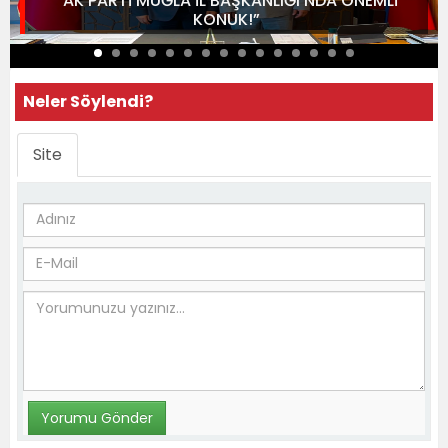
“AK PARTİ MUĞLA İL BAŞKANLIĞI’NDA ÖNEMLİ
KONUK!”
Neler Söylendi?
Site