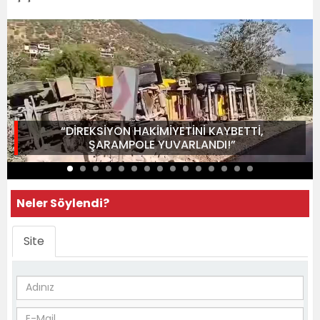
“DİREKSİYON HAKİMİYETİNİ KAYBETTİ,
ŞARAMPOLE YUVARLANDI!”
Neler Söylendi?
Site