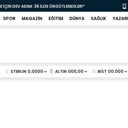
E İÇİN DEV ADIM: 36 İLDE ÖRGÜTLENDİLER!”
“DİREKSİYO
SPOR
MAGAZİN
EĞİTİM
DÜNYA
SAĞLIK
YAZAR
STERLIN
0,0000
ALTIN
000,00
BİST
00.000