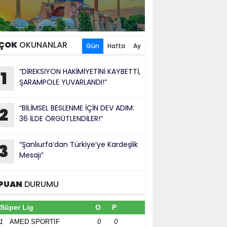
ÇOK
OKUNANLAR
Gün
Hafta
Ay
“DİREKSİYON HAKİMİYETİNİ KAYBETTİ,
1
ŞARAMPOLE YUVARLANDI!”
“BİLİMSEL BESLENME İÇİN DEV ADIM:
2
36 İLDE ÖRGÜTLENDİLER!”
“Şanlıurfa’dan Türkiye’ye Kardeşlik
3
Mesajı”
PUAN
DURUMU
Süper Lig
O
P
1
AMED SPORTİF
0
0