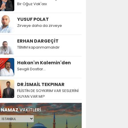
Bir Oğuz Vak'ası
YUSUF POLAT
Zirveye daha da zirveye
ERHAN DARGEÇİT
TBMM kapanmamalıdır
Hakan'ın Kalemin'den
Sevgili Dostlar...
DR.İSMAİL TEKPINAR
FİLİSTİN DE SOYKIRIM VAR SESLERİNİ
DUYAN VAR MI?
NAMAZ
VAKİTLERİ