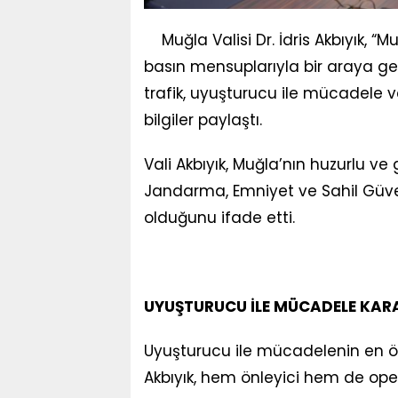
Muğla Valisi Dr. İdris Akbıyık
basın mensuplarıyla bir araya gel
trafik, uyuşturucu ile mücadele v
bilgiler paylaştı.
Vali Akbıyık, Muğla’nın huzurlu v
Jandarma, Emniyet ve Sahil Güven
olduğunu ifade etti.
UYUŞTURUCU İLE MÜCADELE KARA
Uyuşturucu ile mücadelenin en önc
Akbıyık, hem önleyici hem de op