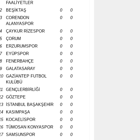
FAALİYETLER
2
BEŞİKTAŞ
0
0
3
CORENDON
0
0
ALANYASPOR
4
ÇAYKUR RİZESPOR
0
0
5
ÇORUM
0
0
6
ERZURUMSPOR
0
0
7
EYÜPSPOR
0
0
8
FENERBAHÇE
0
0
9
GALATASARAY
0
0
10
GAZİANTEP FUTBOL
0
0
KULÜBÜ
11
GENÇLERBİRLİĞİ
0
0
12
GÖZTEPE
0
0
13
İSTANBUL BAŞAKŞEHİR
0
0
14
KASIMPAŞA
0
0
15
KOCAELİSPOR
0
0
16
TÜMOSAN KONYASPOR
0
0
17
SAMSUNSPOR
0
0