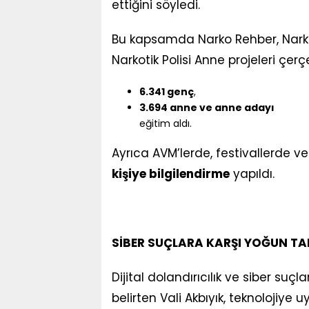
ettiğini söyledi.
Bu kapsamda Narko Rehber, Narko 
Narkotik Polisi Anne projeleri çer
6.341 genç
,
3.694 anne ve anne adayı
eğitim aldı.
Ayrıca AVM’lerde, festivallerde v
kişiye bilgilendirme
yapıldı.
SİBER SUÇLARA KARŞI YOĞUN TA
Dijital dolandırıcılık ve siber su
belirten Vali Akbıyık, teknolojiye