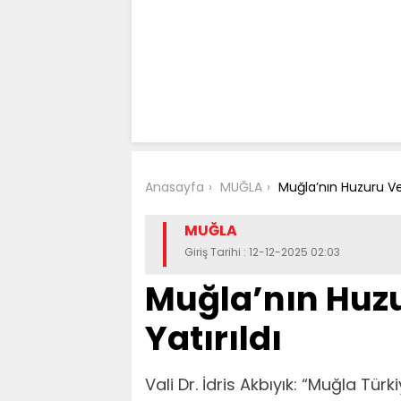
Anasayfa
MUĞLA
Muğla’nın Huzuru Ve
MUĞLA
Giriş Tarihi : 12-12-2025 02:03
Muğla’nın Huz
Yatırıldı
Vali Dr. İdris Akbıyık: “Muğla Türk