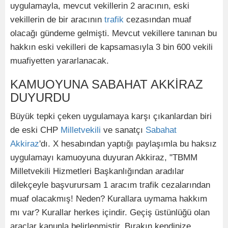
uygulamayla, mevcut vekillerin 2 aracının, eski
vekillerin de bir aracının
trafik
cezasından muaf
olacağı gündeme gelmişti. Mevcut vekillere tanınan bu
hakkın eski vekilleri de kapsamasıyla 3 bin 600 vekili
muafiyetten yararlanacak.
KAMUOYUNA SABAHAT AKKİRAZ
DUYURDU
Büyük tepki çeken uygulamaya karşı çıkanlardan biri
de eski CHP
Milletvekili
ve sanatçı
Sabahat
Akkiraz
'dı. X hesabından yaptığı paylaşımla bu haksız
uygulamayı kamuoyuna duyuran Akkiraz, "TBMM
Milletvekili Hizmetleri Başkanlığından aradılar
dilekçeyle başvurursam 1 aracım trafik cezalarından
muaf olacakmış! Neden? Kurallara uymama hakkım
mı var? Kurallar herkes içindir. Geçiş üstünlüğü olan
araçlar kanunla belirlenmiştir. Bırakın kendinize