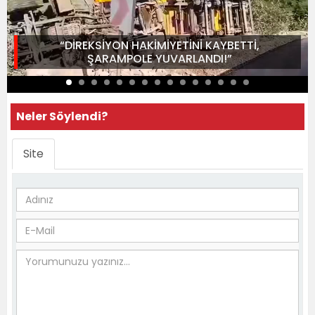
“DİREKSİYON HAKİMİYETİNİ KAYBETTİ,
ŞARAMPOLE YUVARLANDI!”
Neler Söylendi?
Site