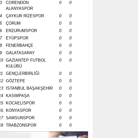
3
CORENDON
0
0
ALANYASPOR
4
ÇAYKUR RİZESPOR
0
0
5
ÇORUM
0
0
6
ERZURUMSPOR
0
0
7
EYÜPSPOR
0
0
8
FENERBAHÇE
0
0
9
GALATASARAY
0
0
10
GAZİANTEP FUTBOL
0
0
KULÜBÜ
11
GENÇLERBİRLİĞİ
0
0
12
GÖZTEPE
0
0
13
İSTANBUL BAŞAKŞEHİR
0
0
14
KASIMPAŞA
0
0
15
KOCAELİSPOR
0
0
16
KONYASPOR
0
0
17
SAMSUNSPOR
0
0
18
TRABZONSPOR
0
0