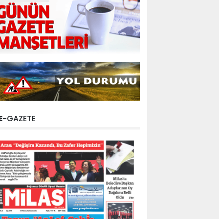
E-
GAZETE