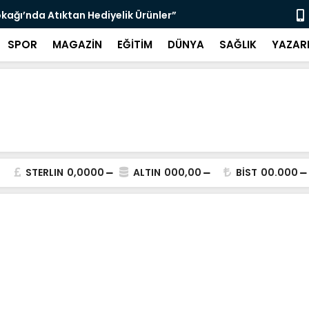
kağı’nda Atıktan Hediyelik Ürünler”
“Yaya Güven
SPOR
MAGAZİN
EĞİTİM
DÜNYA
SAĞLIK
YAZAR
STERLIN
0,0000
ALTIN
000,00
BİST
00.000