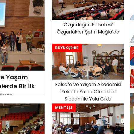
‘Özgürlüğün Felsefesi’
Özgürlükler Şehri Muğla’da
BÜYÜKŞEHİR
 ve Yaşam
Felsefe ve Yaşam Akademisi
erde Bir İlk
“Felsefe Yolda Olmaktır”
iyor
Sloganı ile Yola Çıktı
MENTEŞE