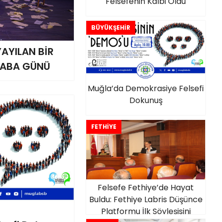
Felsefenin Kalbi Oldu
BÜYÜKŞEHİR
AYILAN BİR
RHABA GÜNÜ
Muğla’da Demokrasiye Felsefi
Dokunuş
FETHİYE
Felsefe Fethiye’de Hayat
Buldu: Fethiye Labris Düşünce
Platformu İlk Söyleşisini