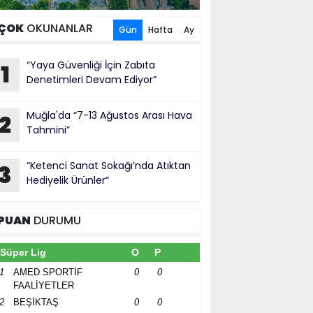
ÇOK
OKUNANLAR
Gün
Hafta
Ay
“Yaya Güvenliği İçin Zabıta
1
Denetimleri Devam Ediyor”
Muğla'da “7-13 Ağustos Arası Hava
2
Tahmini”
“Ketenci Sanat Sokağı’nda Atıktan
3
Hediyelik Ürünler”
PUAN
DURUMU
Süper Lig
O
P
1
AMED SPORTİF
0
0
FAALİYETLER
2
BEŞİKTAŞ
0
0