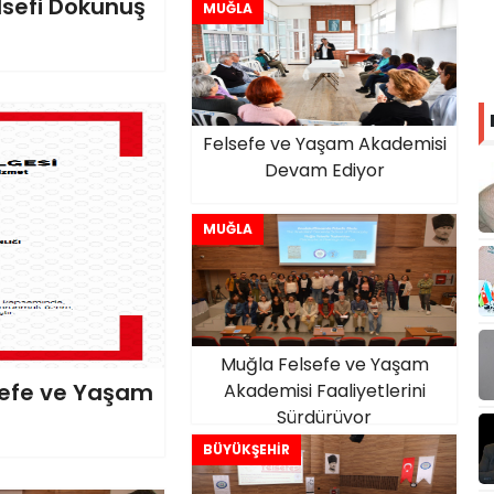
Gerçekleştirdi
sefi Dokunuş
MUĞLA
Felsefe ve Yaşam Akademisi
Devam Ediyor
MUĞLA
Muğla Felsefe ve Yaşam
lsefe ve Yaşam
Akademisi Faaliyetlerini
Sürdürüyor
BÜYÜKŞEHİR