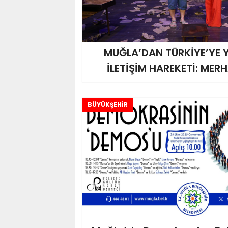
MUĞLA’DAN TÜRKİYE’YE Y
İLETİŞİM HAREKETİ: ME
BÜYÜKŞEHİR