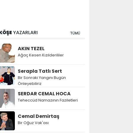
KÖŞE
YAZARLARI
TÜMÜ
AKIN TEZEL
Ağaç Kesen Kızılderililer
Serapla Tatlı Sert
Bir Sonraki Yangını Bugün
Önleyebiliriz
SERDAR CEMAL HOCA
Teheccüd Namazının Faziletleri
Cemal Demirtaş
Bir Oğuz Vak'ası