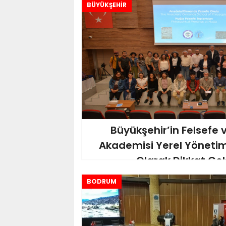
BÜYÜKŞEHİR
Büyükşehir’in Felsefe
Akademisi Yerel Yönetiml
Olarak Dikkat Çek
BODRUM