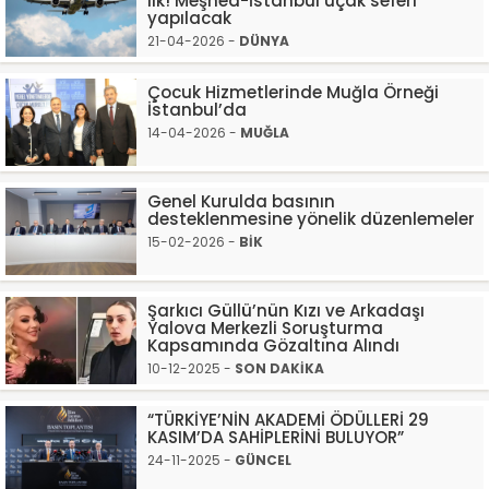
ilk! Meşhed-İstanbul uçak seferi
yapılacak
21-04-2026 -
DÜNYA
Çocuk Hizmetlerinde Muğla Örneği
İstanbul’da
14-04-2026 -
MUĞLA
Genel Kurulda basının
desteklenmesine yönelik düzenlemeler
15-02-2026 -
BİK
Şarkıcı Güllü’nün Kızı ve Arkadaşı
Yalova Merkezli Soruşturma
Kapsamında Gözaltına Alındı
10-12-2025 -
SON DAKİKA
“TÜRKİYE’NİN AKADEMİ ÖDÜLLERİ 29
KASIM’DA SAHİPLERİNİ BULUYOR”
24-11-2025 -
GÜNCEL