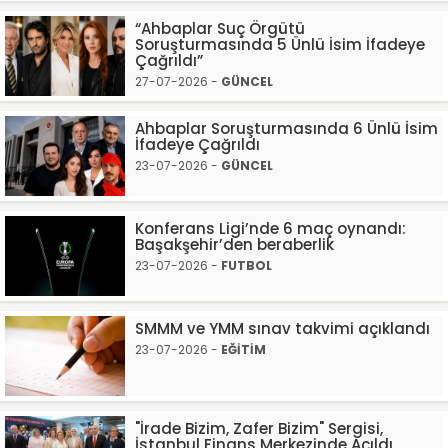
“Ahbaplar Suç Örgütü
Soruşturmasında 5 Ünlü İsim İfadeye
Çağrıldı”
27-07-2026 -
GÜNCEL
Ahbaplar Soruşturmasında 6 Ünlü İsim
İfadeye Çağrıldı
23-07-2026 -
GÜNCEL
Konferans Ligi’nde 6 maç oynandı:
Başakşehir’den beraberlik
23-07-2026 -
FUTBOL
SMMM ve YMM sınav takvimi açıklandı
23-07-2026 -
EĞİTİM
"İrade Bizim, Zafer Bizim" Sergisi,
İstanbul Finans Merkezinde Açıldı