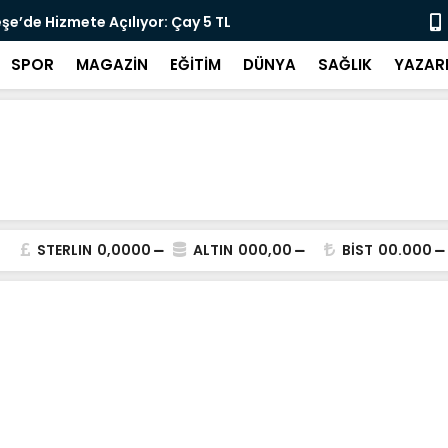
lararası Kısa Film Yarışması İçin Başvurular
"DEMİRTAŞ 
SPOR
MAGAZİN
EĞİTİM
DÜNYA
SAĞLIK
YAZAR
STERLIN
0,0000
ALTIN
000,00
BİST
00.000