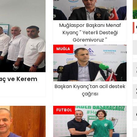
Muğlaspor Başkanı Menaf
Kıyanç '' Yeterli Desteği
Göremiyoruz ''
MUĞLA
raç ve Kerem
Başkan Kıyanç'tan acil destek
çağrısı
FUTBOL