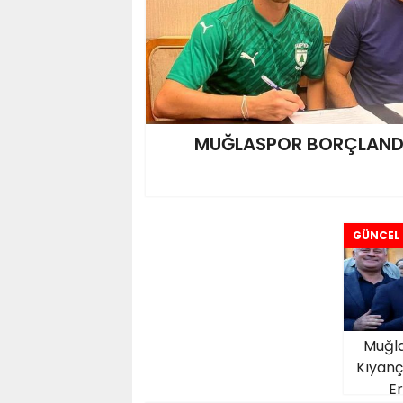
MUĞLASPOR BORÇLANDI
GÜNCEL
Muğla
Kıyan
E