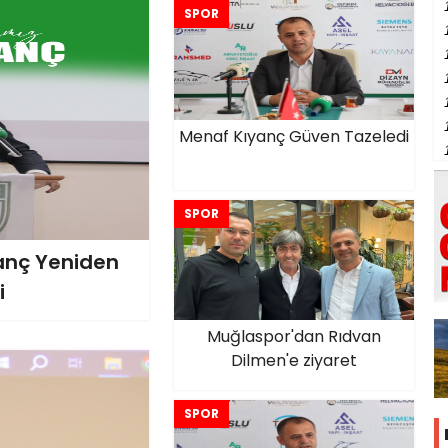
SPOR
Menaf Kıyanç Güven Tazeledi
SPOR
anç Yeniden
i
Muğlaspor'dan Rıdvan
Dilmen'e ziyaret
SPOR