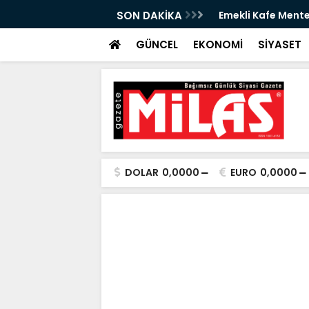
izmete Açılıyor: Çay 5 TL
SON DAKİKA
Zeytin Çiçeği Ulus
Başladı
GÜNCEL
EKONOMİ
SİYASET
DOLAR
0,0000
EURO
0,0000