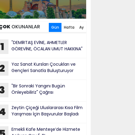
ÇOK
OKUNANLAR
Gün
Hafta
Ay
"DEMİRTAŞ EVİNE, AHMETLER
1
GÖREVİNE, ÖCALAN UMUT HAKKINA"
Yaz Sanat Kursları Çocukları ve
2
Gençleri Sanatla Buluşturuyor
"Bir Sonraki Yangını Bugün
3
Önleyebiliriz" Çağrısı
Zeytin Çiçeği Uluslararası Kısa Film
4
Yarışması İçin Başvurular Başladı
Emekli Kafe Menteşe’de Hizmete
5