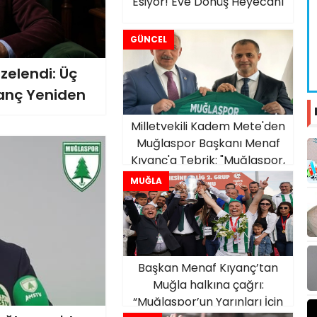
Esiyor! Eve Dönüş Heyecanı
GÜNCEL
elendi: Üç
anç Yeniden
Milletvekili Kadem Mete'den
Muğlaspor Başkanı Menaf
Kıyanç'a Tebrik: "Muğlaspor,
Şehrimizin Marka Değeri"
MUĞLA
Başkan Menaf Kıyanç’tan
Muğla halkına çağrı:
“Muğlaspor’un Yarınları İçin