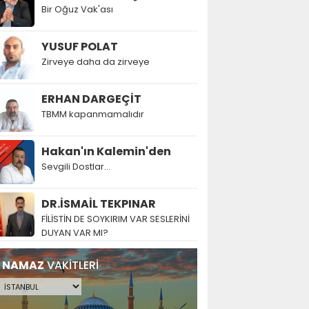
Bir Oğuz Vak'ası
YUSUF POLAT
Zirveye daha da zirveye
ERHAN DARGEÇİT
TBMM kapanmamalıdır
Hakan'ın Kalemin'den
Sevgili Dostlar...
DR.İSMAİL TEKPINAR
FİLİSTİN DE SOYKIRIM VAR SESLERİNİ
DUYAN VAR MI?
NAMAZ
VAKİTLERİ