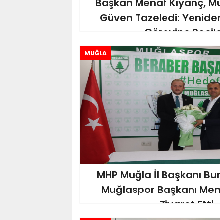
Başkan Menaf Kıyanç, M
Güven Tazeledi: Yenide
Görevine Seçild
MUĞLA
MHP Muğla İl Başkanı Bur
Muğlaspor Başkanı Mena
Ziyaret Etti