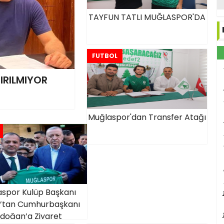
TAYFUN TATLI MUĞLASPOR'DA
FUTBOL
RILMIYOR
Muğlaspor'dan Transfer Atağı
spor Kulüp Başkanı
ç’tan Cumhurbaşkanı
rdoğan’a Ziyaret