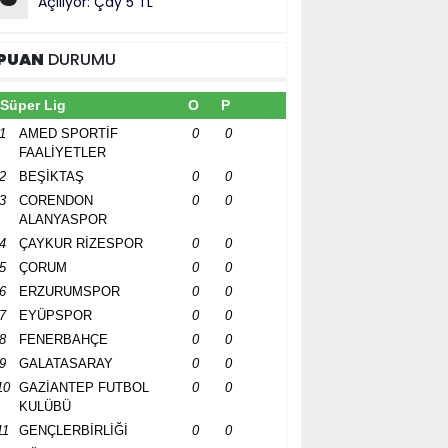
Açılıyor: Çay 5 TL
PUAN
DURUMU
Süper Lig
O
P
1
AMED SPORTİF
0
0
FAALİYETLER
2
BEŞİKTAŞ
0
0
3
CORENDON
0
0
ALANYASPOR
4
ÇAYKUR RİZESPOR
0
0
5
ÇORUM
0
0
6
ERZURUMSPOR
0
0
7
EYÜPSPOR
0
0
8
FENERBAHÇE
0
0
9
GALATASARAY
0
0
10
GAZİANTEP FUTBOL
0
0
KULÜBÜ
11
GENÇLERBİRLİĞİ
0
0