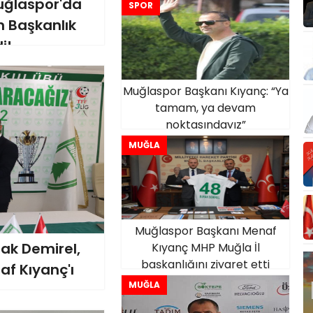
Güçlü Bir Yönetim Kurulu Şart”
uğlaspor'da
SPOR
n Başkanlık
i!
Muğlaspor Başkanı Kıyanç: “Ya
tamam, ya devam
noktasındayız”
MUĞLA
Muğlaspor Başkanı Menaf
ak Demirel,
Kıyanç MHP Muğla İl
başkanlığını ziyaret etti
f Kıyanç'ı
MUĞLA