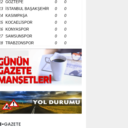
12
GÖZTEPE
0
0
13
İSTANBUL BAŞAKŞEHİR
0
0
14
KASIMPAŞA
0
0
15
KOCAELİSPOR
0
0
16
KONYASPOR
0
0
17
SAMSUNSPOR
0
0
18
TRABZONSPOR
0
0
E-
GAZETE