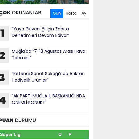
ÇOK
OKUNANLAR
Gün
Hafta
Ay
“Yaya Güvenliği İçin Zabıta
1
Denetimleri Devam Ediyor”
Muğla'da “7-13 Ağustos Arası Hava
2
Tahmini”
“Ketenci Sanat Sokağı’nda Atıktan
3
Hediyelik Ürünler”
“AK PARTİ MUĞLA İL BAŞKANLIĞI’NDA
4
ÖNEMLİ KONUK!”
PUAN
DURUMU
Süper Lig
O
P