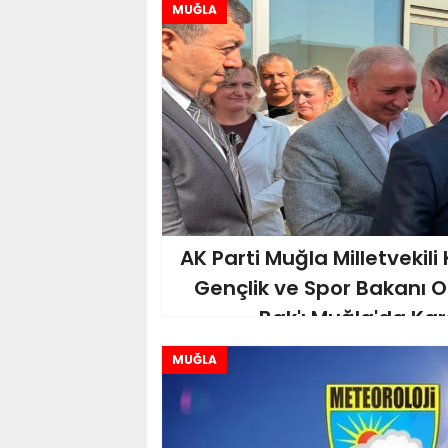
MUĞLA
AK Parti Muğla Milletvekil
Gençlik ve Spor Bakanı 
Bak'ı Muğla'da Kar
MUĞLA