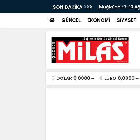
KANLIĞI’NDA ÖNEMLİ KONUK!”
SON DAKİKA
Muğla'da “7-13 A
GÜNCEL
EKONOMİ
SİYASET
DOLAR
0,0000
EURO
0,0000