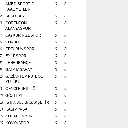
1
AMED SPORTİF
0
0
FAALİYETLER
2
BEŞİKTAŞ
0
0
3
CORENDON
0
0
ALANYASPOR
4
ÇAYKUR RİZESPOR
0
0
5
ÇORUM
0
0
6
ERZURUMSPOR
0
0
7
EYÜPSPOR
0
0
8
FENERBAHÇE
0
0
9
GALATASARAY
0
0
10
GAZİANTEP FUTBOL
0
0
KULÜBÜ
11
GENÇLERBİRLİĞİ
0
0
12
GÖZTEPE
0
0
13
İSTANBUL BAŞAKŞEHİR
0
0
14
KASIMPAŞA
0
0
15
KOCAELİSPOR
0
0
16
KONYASPOR
0
0