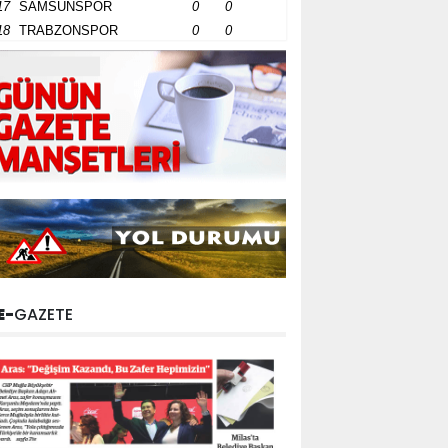
17
SAMSUNSPOR
0
0
18
TRABZONSPOR
0
0
E-
GAZETE