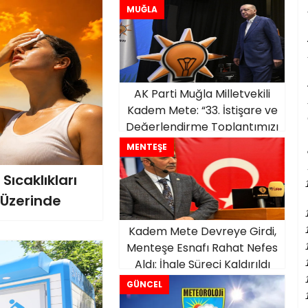
MUĞLA
AK Parti Muğla Milletvekili
Kadem Mete: “33. İstişare ve
Değerlendirme Toplantımızı
Verimli İstişarelerle
MENTEŞE
Tamamladık”
Sıcaklıkları
 Üzerinde
Kadem Mete Devreye Girdi,
Menteşe Esnafı Rahat Nefes
Aldı: İhale Süreci Kaldırıldı
GÜNCEL