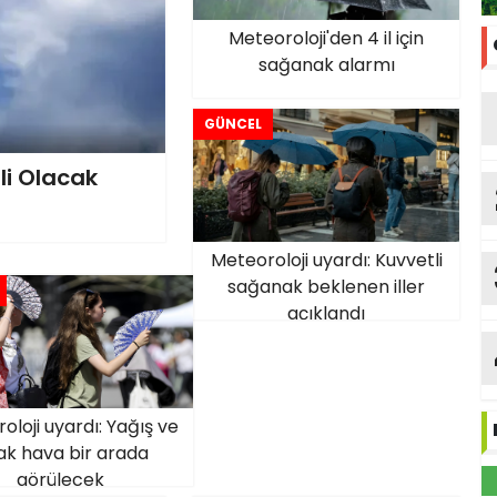
Meteoroloji'den 4 il için
sağanak alarmı
GÜNCEL
li Olacak
Meteoroloji uyardı: Kuvvetli
sağanak beklenen iller
açıklandı
oloji uyardı: Yağış ve
ak hava bir arada
görülecek