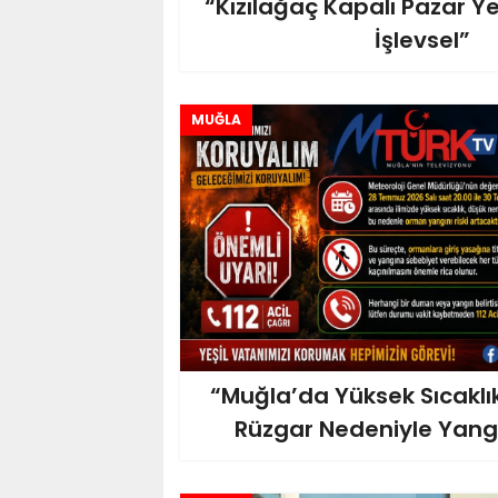
“Kızılağaç Kapalı Pazar Ye
İşlevsel”
MUĞLA
“Muğla’da Yüksek Sıcaklık
Rüzgar Nedeniyle Yangı