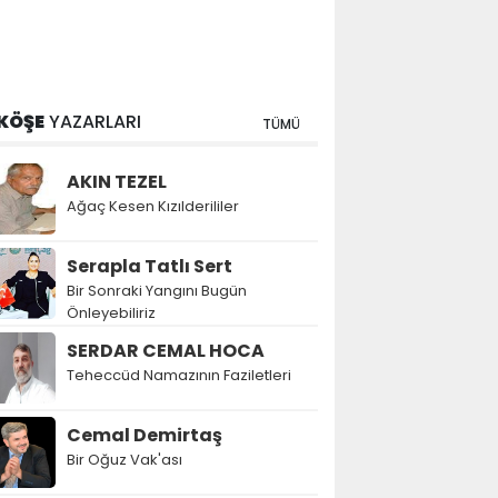
KÖŞE
YAZARLARI
TÜMÜ
AKIN TEZEL
Ağaç Kesen Kızılderililer
Serapla Tatlı Sert
Bir Sonraki Yangını Bugün
Önleyebiliriz
SERDAR CEMAL HOCA
Teheccüd Namazının Faziletleri
Cemal Demirtaş
Bir Oğuz Vak'ası