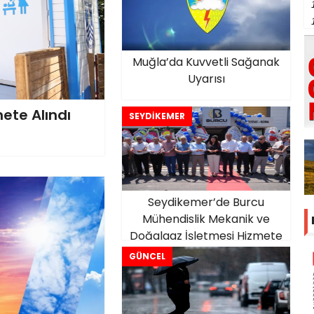
Muğla’da Kuvvetli Sağanak
Uyarısı
ete Alındı
SEYDİKEMER
Seydikemer’de Burcu
Mühendislik Mekanik ve
Doğalgaz İşletmesi Hizmete
Açıldı
GÜNCEL