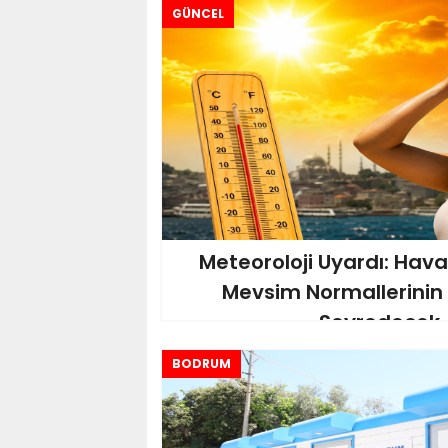
GÜNCEL
Meteoroloji Uyardı: Hava 
Mevsim Normallerinin
Seyredecek
BODRUM