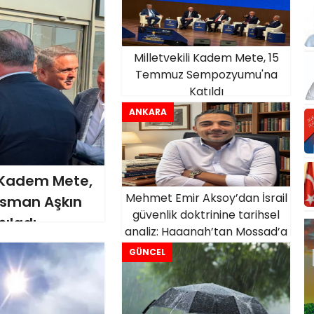
Milletvekili Kadem Mete, 15
Temmuz Sempozyumu'na
Katıldı
ANKARA
i Kadem Mete,
Mehmet Emir Aksoy’dan İsrail
Osman Aşkın
güvenlik doktrinine tarihsel
şıladı
analiz: Haganah’tan Mossad’a
uzanan süreç kitaplaştı
GÜNCEL