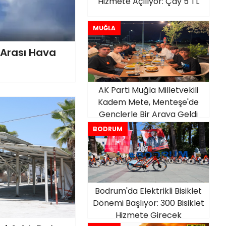
Hizmete Açılıyor: Çay 5 TL
MUĞLA
 Arası Hava
AK Parti Muğla Milletvekili
Kadem Mete, Menteşe'de
Gençlerle Bir Araya Geldi
BODRUM
Bodrum'da Elektrikli Bisiklet
Dönemi Başlıyor: 300 Bisiklet
Hizmete Girecek