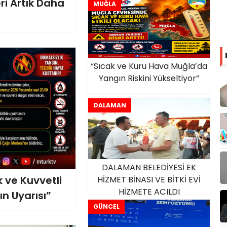
ri Artık Daha
MUĞLA
“Sıcak ve Kuru Hava Muğla’da
Yangın Riskini Yükseltiyor”
DALAMAN
DALAMAN BELEDİYESİ EK
 ve Kuvvetli
HİZMET BİNASI VE BİTKİ EVİ
HİZMETE AÇILDI
n Uyarısı”
GÜNCEL