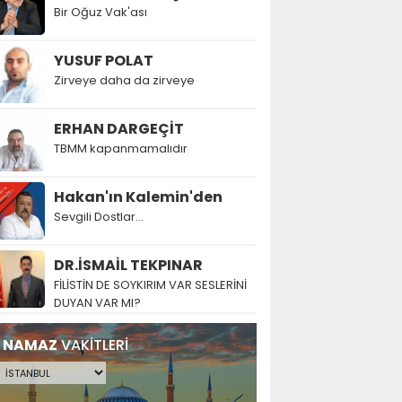
Bir Oğuz Vak'ası
YUSUF POLAT
Zirveye daha da zirveye
ERHAN DARGEÇİT
TBMM kapanmamalıdır
Hakan'ın Kalemin'den
Sevgili Dostlar...
DR.İSMAİL TEKPINAR
FİLİSTİN DE SOYKIRIM VAR SESLERİNİ
DUYAN VAR MI?
NAMAZ
VAKİTLERİ