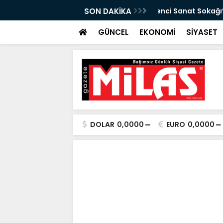
da Atıktan Hediyelik Ürünler”
SON DAKİKA
“Yaya Güvenliği İ
GÜNCEL
EKONOMİ
SİYASET
DOLAR
0,0000
EURO
0,0000