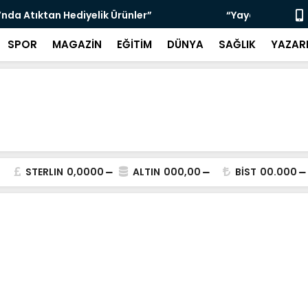
çin Zabıta Denetimleri Devam Ediyor”
"Bir Sonrak
SPOR
MAGAZİN
EĞİTİM
DÜNYA
SAĞLIK
YAZAR
STERLIN
0,0000
ALTIN
000,00
BİST
00.000