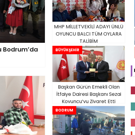
MHP MİLLETVEKİLİ ADAYI ÜNLÜ
OYUNCU BALCI TÜM OYLARA
TALİBİM
nu Bodrum’da
BÜYÜKŞEHİR
Başkan Gürün Emekli Olan
İtfaiye Dairesi Başkanı Sezai
Koyuncu’yu Ziyaret Etti
BODRUM