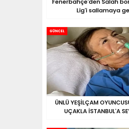
Fenerbahçe'den Salah bo
Lig'i sallamaya ge
GÜNCEL
ÜNLÜ YEŞİLÇAM OYUNCUS
UÇAKLA İSTANBUL'A SE