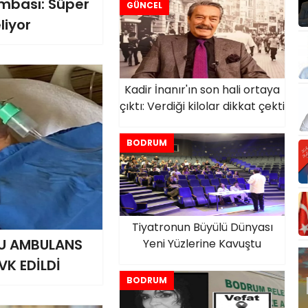
mbası: Süper
GÜNCEL
liyor
Kadir İnanır'ın son hali ortaya
çıktı: Verdiği kilolar dikkat çekti
BODRUM
Tiyatronun Büyülü Dünyası
U AMBULANS
Yeni Yüzlerine Kavuştu
VK EDİLDİ
BODRUM