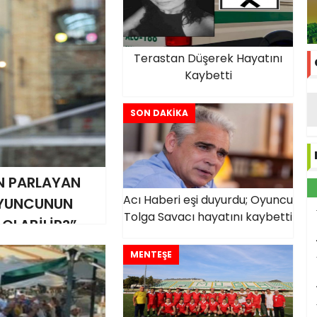
Terastan Düşerek Hayatını
Kaybetti
SON DAKİKA
N PARLAYAN
Acı Haberi eşi duyurdu; Oyuncu
 OYUNCUNUN
Tolga Savacı hayatını kaybetti
 OLABİLİR?”
MENTEŞE