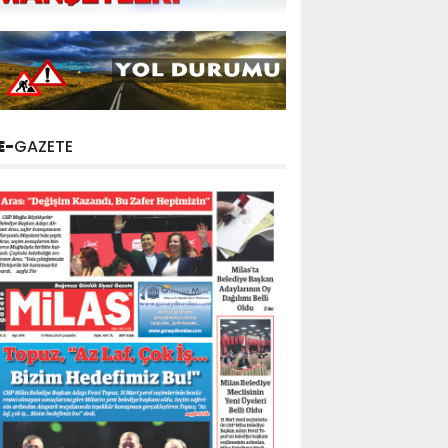
E-
GAZETE