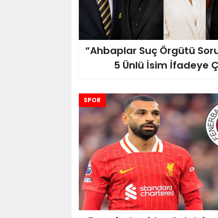
“Ahbaplar Suç Örgütü Sor
5 Ünlü İsim İfadeye Ç
SPOR