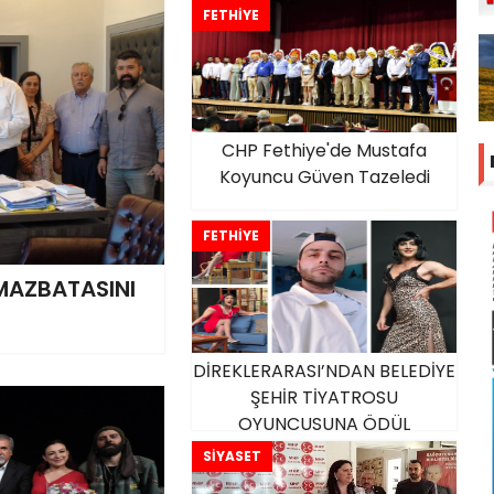
FETHİYE
CHP Fethiye'de Mustafa
Koyuncu Güven Tazeledi
FETHİYE
 MAZBATASINI
DİREKLERARASI’NDAN BELEDİYE
ŞEHİR TİYATROSU
OYUNCUSUNA ÖDÜL
SİYASET