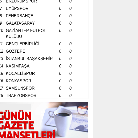
6
ERZURUMSPOR
0
0
7
EYÜPSPOR
0
0
8
FENERBAHÇE
0
0
9
GALATASARAY
0
0
10
GAZİANTEP FUTBOL
0
0
KULÜBÜ
11
GENÇLERBİRLİĞİ
0
0
12
GÖZTEPE
0
0
13
İSTANBUL BAŞAKŞEHİR
0
0
14
KASIMPAŞA
0
0
15
KOCAELİSPOR
0
0
16
KONYASPOR
0
0
17
SAMSUNSPOR
0
0
18
TRABZONSPOR
0
0