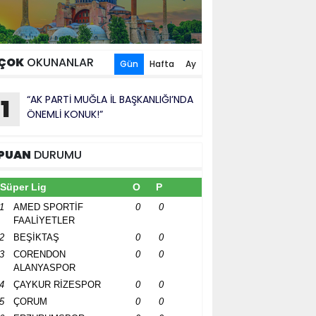
ÇOK
OKUNANLAR
Gün
Hafta
Ay
“AK PARTİ MUĞLA İL BAŞKANLIĞI’NDA
1
ÖNEMLİ KONUK!”
PUAN
DURUMU
Süper Lig
O
P
1
AMED SPORTİF
0
0
FAALİYETLER
2
BEŞİKTAŞ
0
0
3
CORENDON
0
0
ALANYASPOR
4
ÇAYKUR RİZESPOR
0
0
5
ÇORUM
0
0