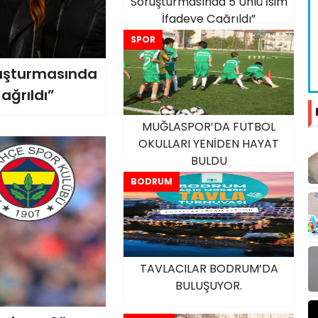
Soruşturmasında 5 Ünlü İsim
İfadeye Çağrıldı”
SPOR
uşturmasında
ağrıldı”
MUĞLASPOR’DA FUTBOL
OKULLARI YENİDEN HAYAT
BULDU
BODRUM
TAVLACILAR BODRUM’DA
BULUŞUYOR.