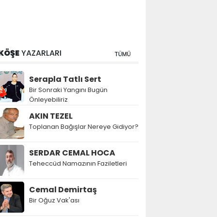
KÖŞE
YAZARLARI
TÜMÜ
Serapla Tatlı Sert
Bir Sonraki Yangını Bugün
Önleyebiliriz
AKIN TEZEL
Toplanan Bağışlar Nereye Gidiyor?
SERDAR CEMAL HOCA
Teheccüd Namazının Faziletleri
Cemal Demirtaş
Bir Oğuz Vak'ası