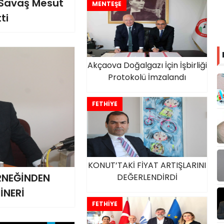
. Savaş Mesut
MENTEŞE
ti
Akçaova Doğalgazı İçin İşbirliği
Protokolü İmzalandı
FETHİYE
KONUT’TAKİ FİYAT ARTIŞLARINI
RNEĞİNDEN
DEĞERLENDİRDİ
İNERİ
FETHİYE