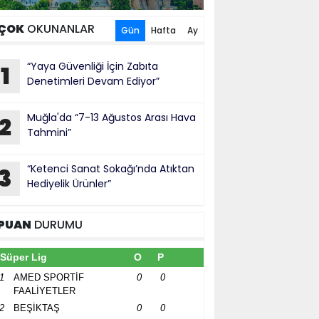
ÇOK
OKUNANLAR
Gün
Hafta
Ay
“Yaya Güvenliği İçin Zabıta
1
Denetimleri Devam Ediyor”
Muğla'da “7-13 Ağustos Arası Hava
2
Tahmini”
“Ketenci Sanat Sokağı’nda Atıktan
3
Hediyelik Ürünler”
PUAN
DURUMU
Süper Lig
O
P
1
AMED SPORTİF
0
0
FAALİYETLER
2
BEŞİKTAŞ
0
0