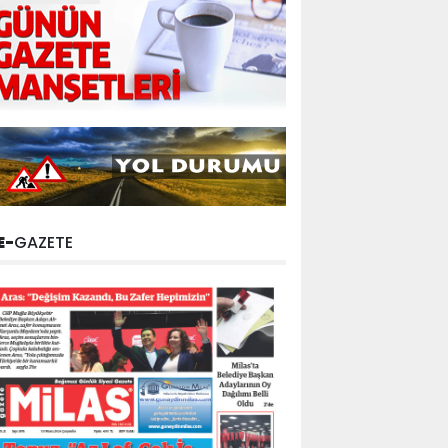
E-
GAZETE