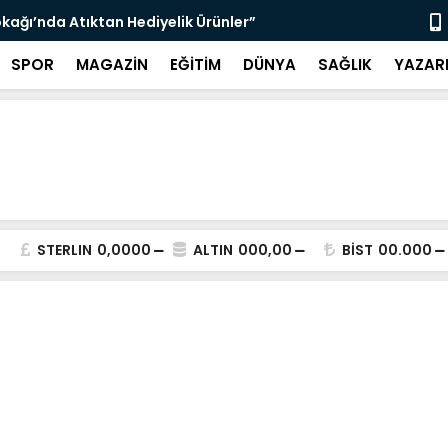
kağı’nda Atıktan Hediyelik Ürünler”
“Yaya Güven
SPOR
MAGAZİN
EĞİTİM
DÜNYA
SAĞLIK
YAZAR
STERLIN
0,0000
ALTIN
000,00
BİST
00.000