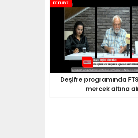
FETHİYE
Deşifre programında FTS
mercek altına al