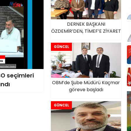
DERNEK BAŞKANI
ÖZDEMİR’DEN, TİMEF’E ZİYARET
GÜNCEL
O seçimleri
OBM’de Şube Müdürü Kaçmar
ındı
göreve başladı
GÜNCEL