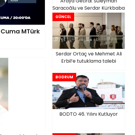
Araya Getirdi: Süleyman
Saraçoğlu ve Serdar Kürkbaba
GÜNCEL
u Cuma MTürk
Serdar Ortaç ve Mehmet Ali
Erbil’e tutuklama talebi
BODRUM
BODTO 46. Yılını Kutluyor