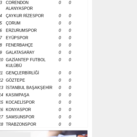
3
CORENDON
0
0
ALANYASPOR
4
ÇAYKUR RİZESPOR
0
0
5
ÇORUM
0
0
6
ERZURUMSPOR
0
0
7
EYÜPSPOR
0
0
8
FENERBAHÇE
0
0
9
GALATASARAY
0
0
10
GAZİANTEP FUTBOL
0
0
KULÜBÜ
11
GENÇLERBİRLİĞİ
0
0
12
GÖZTEPE
0
0
13
İSTANBUL BAŞAKŞEHİR
0
0
14
KASIMPAŞA
0
0
15
KOCAELİSPOR
0
0
16
KONYASPOR
0
0
17
SAMSUNSPOR
0
0
18
TRABZONSPOR
0
0