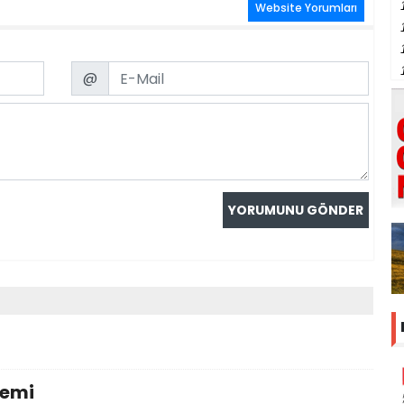
Website Yorumları
Email
@
temi