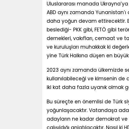
Uluslararası manada Ukrayna’ya 
ABD aynı zamanda Yunanistan’ı da
daha yoğun devam ettirecektir. B
beslediği- PKK gibi, FETÖ gibi terö
dernekleri, vakıfları, cemaat ve ta
ve kuruluşları muhakkak ki değer
yine Türk Halkına düşen en büyük
2023 aynı zamanda ülkemizde seçi
kullanılabileceği ve kimsenin de d
iki kat daha fazla uyanık olmak g
Bu süreçte en önemlisi de Türk s
yoğunlaşacaktır. Vatandaşa aday
adayların ne kadar demokrat v
çalışıldığı anlatılacaktır. Nasıl k