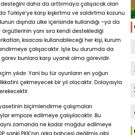
desteğini daha da arttırmaya çalışacak olan
 Türkiye’ye karşı kışkırtma ve saldırtma kozunu
unun dışında ülke içerisinde kullandığı –ya da
r örgütlerinin yanı sıra kendi desteklediği
rikatları, kısacası kullanabileceği her kişi, kurum
lendirmeye çalışacaktır. İşte bu durumda da
 görev bunlara karşı uyanık olma görevidir.
m yılıdır. Yani bu tür oyunların en yoğun
ikkatini çekmeyecek bir yıl olacaktır. Dolayısıyla
erekecektir.
iyasetinin biçimlendirme çalışmaları
lar empoze edilmeye çalışılacaktır. Bu
e aynı zamanda ne kadar mağdur edilmeye
i HDP sanki PKK’nın arka bahçesi değilmiş gibi