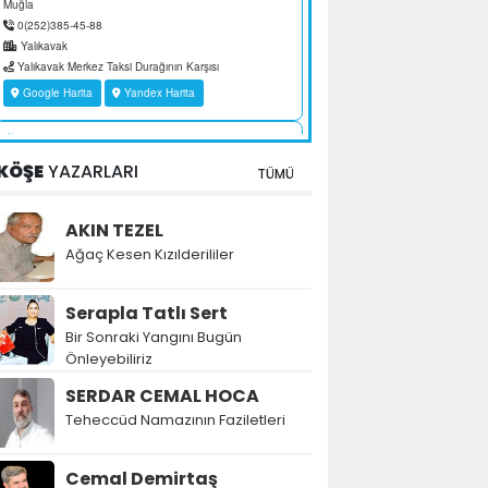
KÖŞE
YAZARLARI
TÜMÜ
AKIN TEZEL
Ağaç Kesen Kızılderililer
Serapla Tatlı Sert
Bir Sonraki Yangını Bugün
Önleyebiliriz
SERDAR CEMAL HOCA
Teheccüd Namazının Faziletleri
Cemal Demirtaş