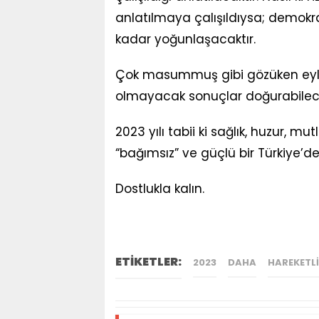
anlatılmaya çalışıldıysa; demokra
kadar yoğunlaşacaktır.
Çok masummuş gibi gözüken eyle
olmayacak sonuçlar doğurabilece
2023 yılı tabii ki sağlık, huzur, m
“bağımsız” ve güçlü bir Türkiye’de 
Dostlukla kalın.
ETİKETLER:
2023
DAHA
HAREKETLI