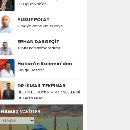
Bir Oğuz Vak'ası
YUSUF POLAT
Zirveye daha da zirveye
ERHAN DARGEÇİT
TBMM kapanmamalıdır
Hakan'ın Kalemin'den
Sevgili Dostlar...
DR.İSMAİL TEKPINAR
FİLİSTİN DE SOYKIRIM VAR SESLERİNİ
DUYAN VAR MI?
NAMAZ
VAKİTLERİ