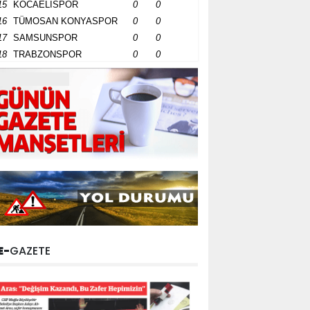
15
KOCAELİSPOR
0
0
16
TÜMOSAN KONYASPOR
0
0
17
SAMSUNSPOR
0
0
18
TRABZONSPOR
0
0
E-
GAZETE