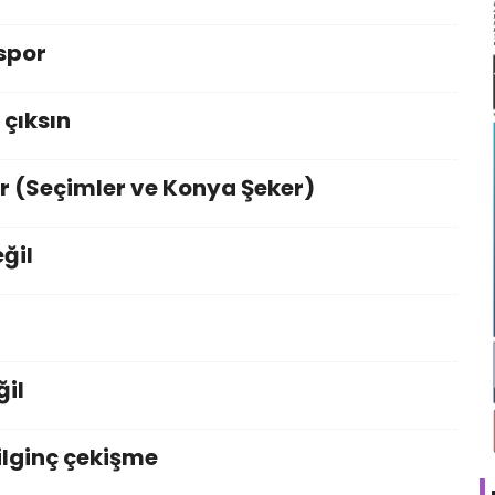
 spor
 çıksın
r (Seçimler ve Konya Şeker)
ğil
ğil
ilginç çekişme