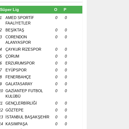
Süper Lig
O
P
1
AMED SPORTİF
0
0
FAALİYETLER
2
BEŞİKTAŞ
0
0
3
CORENDON
0
0
ALANYASPOR
4
ÇAYKUR RİZESPOR
0
0
5
ÇORUM
0
0
6
ERZURUMSPOR
0
0
7
EYÜPSPOR
0
0
8
FENERBAHÇE
0
0
9
GALATASARAY
0
0
10
GAZİANTEP FUTBOL
0
0
KULÜBÜ
11
GENÇLERBİRLİĞİ
0
0
12
GÖZTEPE
0
0
13
İSTANBUL BAŞAKŞEHİR
0
0
14
KASIMPAŞA
0
0