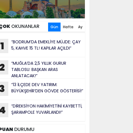
ÇOK
OKUNANLAR
Gün
Hafta
Ay
“BODRUM’DA EMEKLİYE MÜJDE: ÇAY
1
5, KAHVE 15 TL! KAPILAR AÇILDI”
“MUĞLA’DA 2,5 YILLIK GURUR
2
TABLOSU: BAŞKAN ARAS
ANLATACAK!”
“13 İLÇEDE DEV YATIRIM:
3
BÜYÜKŞEHİR’DEN GÖVDE GÖSTERİSİ!”
“DİREKSİYON HAKİMİYETİNİ KAYBETTİ,
4
ŞARAMPOLE YUVARLANDI!”
PUAN
DURUMU