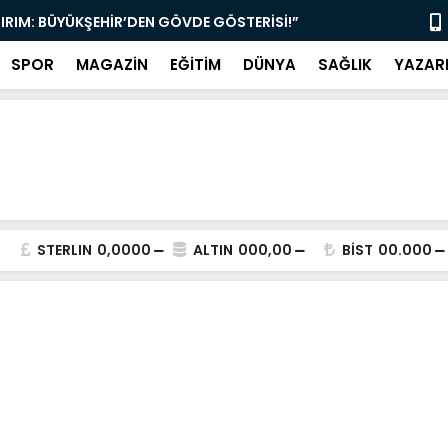
TIRIM: BÜYÜKŞEHİR’DEN GÖVDE GÖSTERİSİ!”
“MUĞLA’DA 
SPOR
MAGAZİN
EĞİTİM
DÜNYA
SAĞLIK
YAZAR
STERLIN
0,0000
ALTIN
000,00
BİST
00.000