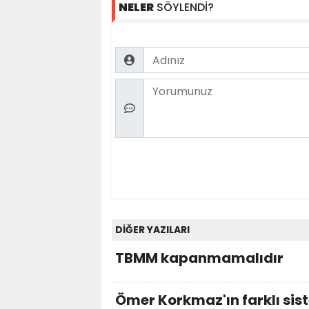
NELER
SÖYLENDİ?
Name
Comment
DİĞER YAZILARI
TBMM kapanmamalıdır
Ömer Korkmaz'ın farklı sis