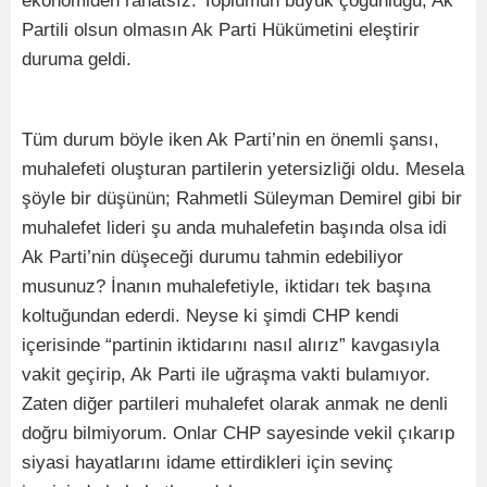
ekonomiden rahatsız. Toplumun büyük çoğunluğu, Ak
Partili olsun olmasın Ak Parti Hükümetini eleştirir
duruma geldi.
Tüm durum böyle iken Ak Parti’nin en önemli şansı,
muhalefeti oluşturan partilerin yetersizliği oldu. Mesela
şöyle bir düşünün; Rahmetli Süleyman Demirel gibi bir
muhalefet lideri şu anda muhalefetin başında olsa idi
Ak Parti’nin düşeceği durumu tahmin edebiliyor
musunuz? İnanın muhalefetiyle, iktidarı tek başına
koltuğundan ederdi. Neyse ki şimdi CHP kendi
içerisinde “partinin iktidarını nasıl alırız” kavgasıyla
vakit geçirip, Ak Parti ile uğraşma vakti bulamıyor.
Zaten diğer partileri muhalefet olarak anmak ne denli
doğru bilmiyorum. Onlar CHP sayesinde vekil çıkarıp
siyasi hayatlarını idame ettirdikleri için sevinç