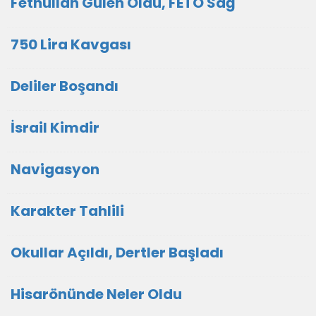
Fethullah Gülen Öldü, FETÖ Sağ
750 Lira Kavgası
Deliler Boşandı
İsrail Kimdir
Navigasyon
Karakter Tahlili
Okullar Açıldı, Dertler Başladı
Hisarönünde Neler Oldu