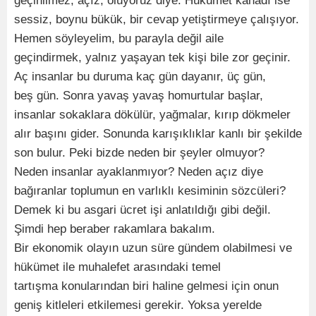
geçinilmez, açız, ölüyoruz diye. Hükümet kanadı ise
sessiz, boynu bükük, bir cevap yetiştirmeye çalışıyor.
Hemen söyleyelim, bu parayla değil aile
geçindirmek, yalnız yaşayan tek kişi bile zor geçinir.
Aç insanlar bu duruma kaç gün dayanır, üç gün,
beş gün. Sonra yavaş yavaş homurtular başlar,
insanlar sokaklara dökülür, yağmalar, kırıp dökmeler
alır başını gider. Sonunda karışıklıklar kanlı bir şekilde
son bulur. Peki bizde neden bir şeyler olmuyor?
Neden insanlar ayaklanmıyor? Neden açız diye
bağıranlar toplumun en varlıklı kesiminin sözcüleri?
Demek ki bu asgari ücret işi anlatıldığı gibi değil.
Şimdi hep beraber rakamlara bakalım.
Bir ekonomik olayın uzun süre gündem olabilmesi ve
hükümet ile muhalefet arasındaki temel
tartışma konularından biri haline gelmesi için onun
geniş kitleleri etkilemesi gerekir. Yoksa yerelde