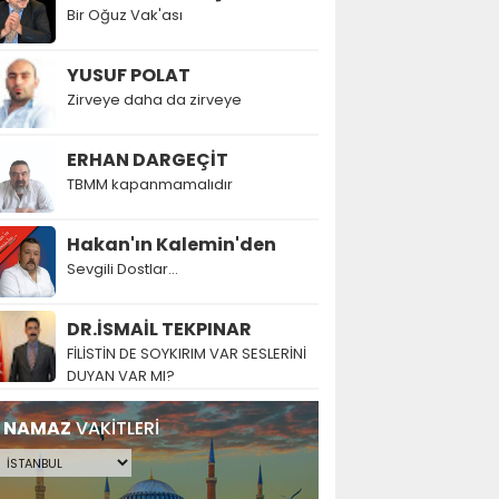
Bir Oğuz Vak'ası
YUSUF POLAT
Zirveye daha da zirveye
ERHAN DARGEÇİT
TBMM kapanmamalıdır
Hakan'ın Kalemin'den
Sevgili Dostlar...
DR.İSMAİL TEKPINAR
FİLİSTİN DE SOYKIRIM VAR SESLERİNİ
DUYAN VAR MI?
NAMAZ
VAKİTLERİ