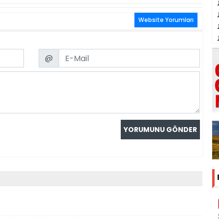
Website Yorumları
Email
@