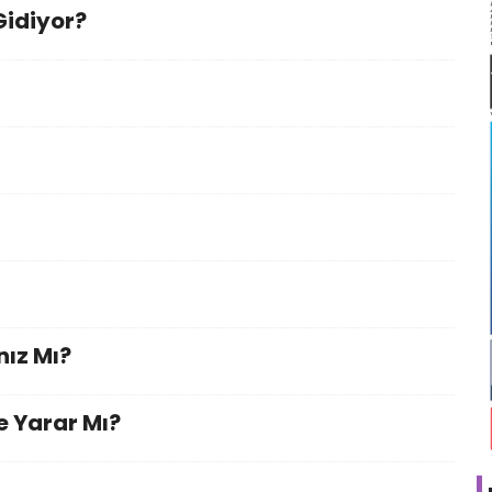
Gidiyor?
nız Mı?
e Yarar Mı?