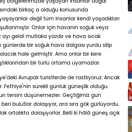
Kuzey bölgelerimizde yaşayan insanlar doğal
asındaki birkaç a olduğu konusunda
 yaşayanlar değil tüm insanlar kendi yaşadıkları
şullanmıştır. Onlar için havanın soğuk veya
 ayı geldi mutlaka yazdır ve hava sıcak
ki o günlerde bir soğuk hava dalgası yurdu silip
lacak hale gelmiştir. Ama onlar bir kere
tıklarından bir türlü ortama uyamazlar.
e'deki Avrupalı turistlerde de rastlıyoruz. Ancak
. Fethiye'nin sürekli günlük güneşlik olduğu
unun tersini düşünemezler. Geçtiğimiz gün
ri bulutlar dolaşıyor, ara sıra gök gürlüyordu.
plak ortalıkta dolaşıyorlar. Belli ki hâlâ güneş açık