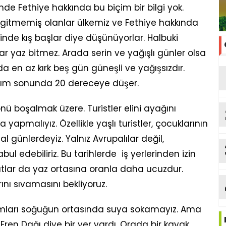
nde Fethiye hakkında bu biçim bir bilgi yok.
e gitmemiş olanlar ülkemiz ve Fethiye hakkında
iğinde kış başlar diye düşünüyorlar. Halbuki
r yaz bitmez. Arada serin ve yağışlı günler olsa
 en az kırk beş gün güneşli ve yağışsızdır.
asım sonunda 20 dereceye düşer.
ü boşalmak üzere. Turistler elini ayağını
apmalıyız. Özellikle yaşlı turistler, çocuklarının
l günlerdeyiz. Yalnız Avrupalılar değil,
bul edebiliriz. Bu tarihlerde iş yerlerinden izin
atlar da yaz ortasına oranla daha ucuzdur.
ını sıvamasını bekliyoruz.
amları soğuğun ortasında suya sokamayız. Ama
Eren Dağı diye bir yer vardı. Orada bir kayak