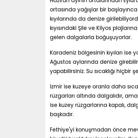
Haziran ayının ortalarından Eylül'ü
ortasında yağışlar bir başlayınc
kıyılarında da denize girilebiliyor
kıyısındaki Şile ve Kilyos plajla
gelen dalgalarla boğuşuyorlar.
Karadeniz bölgesinin kıyıları ise
Ağustos aylarında denize girebil
yapabilirsiniz. Su sıcaklığı hiçbir
İzmir ise kuzeye oranla daha sıcak
rüzgarları altında dalgalıdır, ama y
ise kuzey rüzgarlarına kapalı, dal
başkadır.
Fethiye'yi konuşmadan önce mevsi