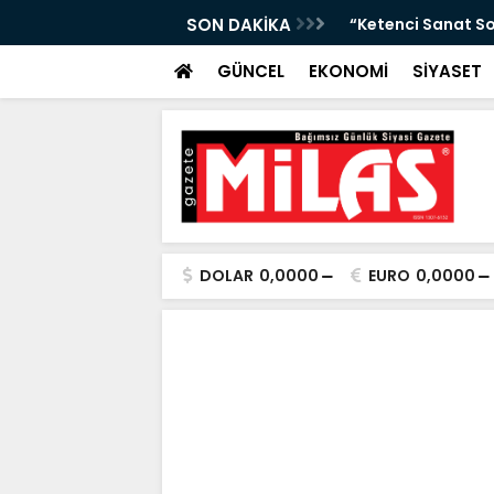
da Atıktan Hediyelik Ürünler”
SON DAKİKA
“Yaya Güvenliği İ
GÜNCEL
EKONOMİ
SİYASET
DOLAR
0,0000
EURO
0,0000