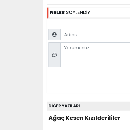
NELER
SÖYLENDİ?
Name
Comment
DİĞER YAZILARI
Ağaç Kesen Kızılderililer