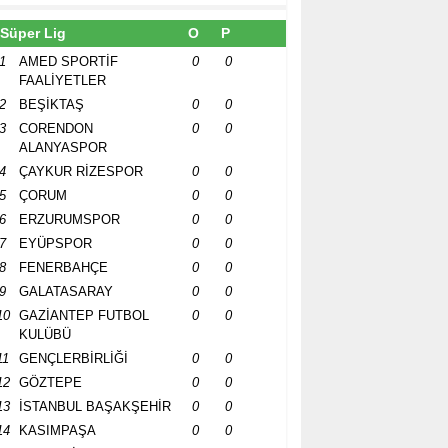
Süper Lig
O
P
1
AMED SPORTİF
0
0
FAALİYETLER
2
BEŞİKTAŞ
0
0
3
CORENDON
0
0
ALANYASPOR
4
ÇAYKUR RİZESPOR
0
0
5
ÇORUM
0
0
6
ERZURUMSPOR
0
0
7
EYÜPSPOR
0
0
8
FENERBAHÇE
0
0
9
GALATASARAY
0
0
10
GAZİANTEP FUTBOL
0
0
KULÜBÜ
11
GENÇLERBİRLİĞİ
0
0
12
GÖZTEPE
0
0
13
İSTANBUL BAŞAKŞEHİR
0
0
14
KASIMPAŞA
0
0