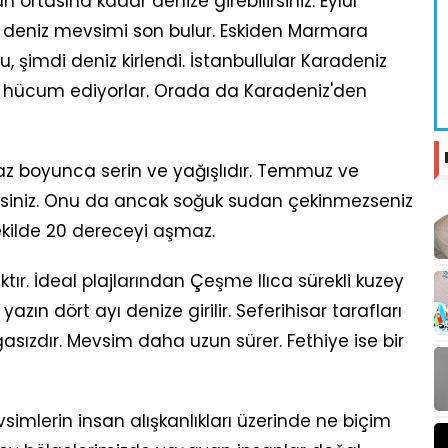
n ortasına kadar denize girebilirsiniz. Eylül
a deniz mevsimi son bulur. Eskiden Marmara
du, şimdi deniz kirlendi. İstanbullular Karadeniz
rına hücum ediyorlar. Orada da Karadeniz'den
 yaz boyunca serin ve yağışlıdır. Temmuz ve
irsiniz. Onu da ancak soğuk sudan çekinmezseniz
 şekilde 20 dereceyi aşmaz.
tır. İdeal plajlarından Çeşme Ilıca sürekli kuzey
azın dört ayı denize girilir. Seferihisar tarafları
gasızdır. Mevsim daha uzun sürer. Fethiye ise bir
mlerin insan alışkanlıkları üzerinde ne biçim