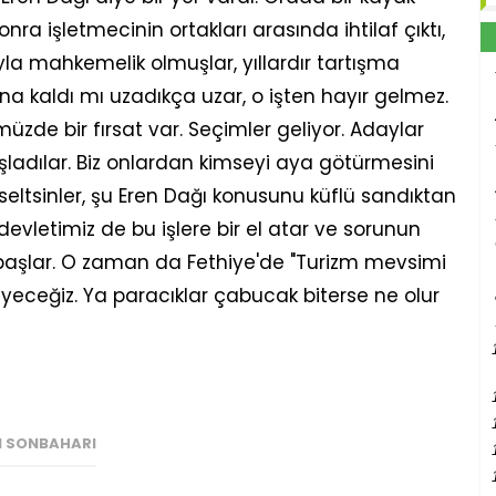
nra işletmecinin ortakları arasında ihtilaf çıktı,
la mahkemelik olmuşlar, yıllardır tartışma
a kaldı mı uzadıkça uzar, o işten hayır gelmez.
de bir fırsat var. Seçimler geliyor. Adaylar
aşladılar. Biz onlardan kimseyi aya götürmesini
kseltsinler, şu Eren Dağı konusunu küflü sandıktan
 devletimiz de bu işlere bir el atar ve sorunun
 başlar. O zaman da Fethiye'de "Turizm mevsimi
 yiyeceğiz. Ya paracıklar çabucak biterse ne olur
IN SONBAHARI