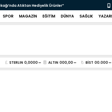
çin Zabıta Denetimleri Devam Ediyor”
"Bir Sonrak
SPOR
MAGAZİN
EĞİTİM
DÜNYA
SAĞLIK
YAZAR
STERLIN
0,0000
ALTIN
000,00
BİST
00.000