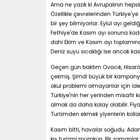
Ama ne yazık ki Avrupalının hepsi
Özellikle çevrelerinden Türkiye'y
bir şey bilmiyorlar. Eylül ayı geld
Fethiye'de Kasım ayı sonuna kada
dahi Ekim ve Kasım ayı toplamında
Deniz suyu sıcaklığı ise ancak k
Geçen gün baktım Ovacık, Hisarön
çekmiş. Şimdi büyük bir kampanya y
okul problemi olmayanlar için idea
Türkiye'nin her yerinden misafir ka
almak da daha kolay olabilir. Fiy
Turizmden ekmek yiyenlerin kollar
Kasım bitti, havalar soğudu. Ad
kış turizmi mümkün. Bir zamanlar 