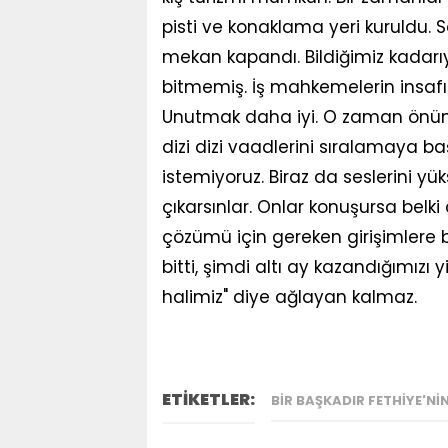
pisti ve konaklama yeri kuruldu. So
mekan kapandı. Bildiğimiz kadarıy
bitmemiş. İş mahkemelerin insafın
Unutmak daha iyi. O zaman önümüz
dizi dizi vaadlerini sıralamaya b
istemiyoruz. Biraz da seslerini yü
çıkarsınlar. Onlar konuşursa belki
çözümü için gereken girişimlere
bitti, şimdi altı ay kazandığımızı
halimiz" diye ağlayan kalmaz.
ETİKETLER:
BIR BAŞKADIR FETHIYE'N