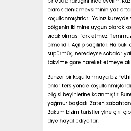
bir etki bıraktığını inceleyelim. 
olarak deniz mevsiminin yaz ort
koşullanmıştırlar. Yalnız kuzeyde
bölgenin iklimine uygun olarak ko
sıcak olması fark etmez. Temmuz
olmalıdır. Açılıp saçılırlar. Halbu
süpürmüş, neredeyse sobalar yakı
takvime göre hareket etmeye alış
Benzer bir koşullanmaya biz Fethiy
onlar ters yönde koşullanmışlardır
bilgisi beyinlerine kazınmıştır. B
yağmur başladı. Zaten sabahtan be
Baktım bizim turistler yine çırıl çı
diye hayal ediyorlar.