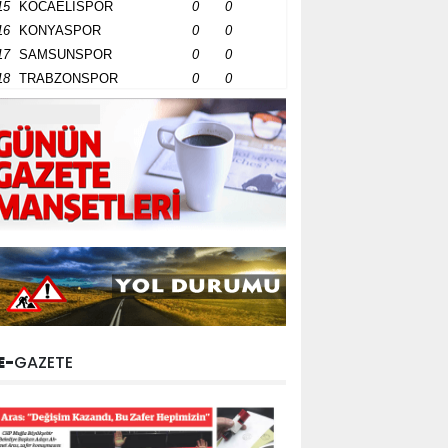
15
KOCAELİSPOR
0
0
16
KONYASPOR
0
0
17
SAMSUNSPOR
0
0
18
TRABZONSPOR
0
0
E-
GAZETE