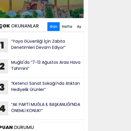
ÇOK
OKUNANLAR
Gün
Hafta
Ay
“Yaya Güvenliği İçin Zabıta
1
Denetimleri Devam Ediyor”
Muğla'da “7-13 Ağustos Arası Hava
2
Tahmini”
“Ketenci Sanat Sokağı’nda Atıktan
3
Hediyelik Ürünler”
“AK PARTİ MUĞLA İL BAŞKANLIĞI’NDA
4
ÖNEMLİ KONUK!”
PUAN
DURUMU