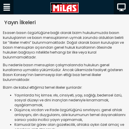
Yayın İlkeleri
Esasen basın özgürlüğüne bağlı olarak bizim hukukumuzda basın
kuruluşlarının ve basın mensuplarının uymak zorunda oldukları belirli
bir “ilkeler metni” bulunmamaktadır. Doğal olarak basın kuruluşları ve
basın mensupları açısından genel hukuk kurallarının ötesinde
hukuken bağlayıcı nitelikte herhangi bir ilke veya kural
bulunmamaktadır.
Bu nedenle basın mensupları çalışmalarında hukukun genel
kurallarına uymakla yükümlüdür. Ancak ülkemizde faaliyet gösteren
Basın Konseyi’nin benimseyip ilan ettiği bazı temel ilkeler
bulunmaktadır.
Bizim de kabul ettiğimiz temel ilkeler şunlardır:
Yayınlarda hiç kimse; ırkı, cinsiyeti, yaşı, sağlığı, bedensel özrü,
sosyal düzeyi ve dini inançları nedeniyle kınamamak,
aşağılamamak,
Düşünce, vicdan ve ifade özgürlüğünü sınırlayıcı; genel ahlak
anlayışını, din duygularını, aile kurumunun temel dayanaklarını
sarsıcı yada incitici yayın yapmamak,
Kamusal bir görev olan gazetecilik, ahlaka aykırı özel amaç ve