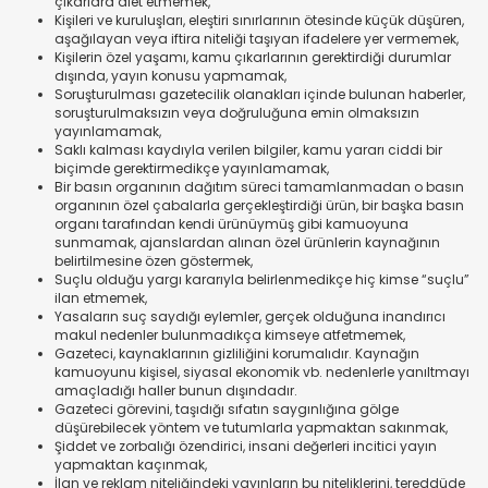
çıkarlara alet etmemek,
Kişileri ve kuruluşları, eleştiri sınırlarının ötesinde küçük düşüren,
aşağılayan veya iftira niteliği taşıyan ifadelere yer vermemek,
Kişilerin özel yaşamı, kamu çıkarlarının gerektirdiği durumlar
dışında, yayın konusu yapmamak,
Soruşturulması gazetecilik olanakları içinde bulunan haberler,
soruşturulmaksızın veya doğruluğuna emin olmaksızın
yayınlamamak,
Saklı kalması kaydıyla verilen bilgiler, kamu yararı ciddi bir
biçimde gerektirmedikçe yayınlamamak,
Bir basın organının dağıtım süreci tamamlanmadan o basın
organının özel çabalarla gerçekleştirdiği ürün, bir başka basın
organı tarafından kendi ürünüymüş gibi kamuoyuna
sunmamak, ajanslardan alınan özel ürünlerin kaynağının
belirtilmesine özen göstermek,
Suçlu olduğu yargı kararıyla belirlenmedikçe hiç kimse “suçlu”
ilan etmemek,
Yasaların suç saydığı eylemler, gerçek olduğuna inandırıcı
makul nedenler bulunmadıkça kimseye atfetmemek,
Gazeteci, kaynaklarının gizliliğini korumalıdır. Kaynağın
kamuoyunu kişisel, siyasal ekonomik vb. nedenlerle yanıltmayı
amaçladığı haller bunun dışındadır.
Gazeteci görevini, taşıdığı sıfatın saygınlığına gölge
düşürebilecek yöntem ve tutumlarla yapmaktan sakınmak,
Şiddet ve zorbalığı özendirici, insani değerleri incitici yayın
yapmaktan kaçınmak,
İlan ve reklam niteliğindeki yayınların bu niteliklerini, tereddüde