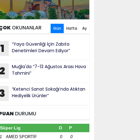
ÇOK
OKUNANLAR
Gün
Hafta
Ay
“Yaya Güvenliği İçin Zabıta
1
Denetimleri Devam Ediyor”
Muğla'da “7-13 Ağustos Arası Hava
2
Tahmini”
“Ketenci Sanat Sokağı’nda Atıktan
3
Hediyelik Ürünler”
PUAN
DURUMU
Süper Lig
O
P
1
AMED SPORTİF
0
0