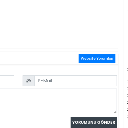
Website Yorumları
Email
@