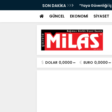
bıta Denetimleri Devam Ediyor”
SON DAKİKA
"Bir Sonraki Yangı
GÜNCEL
EKONOMİ
SİYASET
DOLAR
0,0000
EURO
0,0000