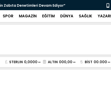
nı Bugün Önleyebiliriz" Çağrısı
Selahattin
SPOR
MAGAZİN
EĞİTİM
DÜNYA
SAĞLIK
YAZAR
STERLIN
0,0000
ALTIN
000,00
BİST
00.000