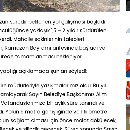
zun süredir beklenen yol çalışması başladı.
cülüğünde yaklaşık 1,5 – 2 yıldır sürdürülen
rdi. Mahalle sakinlerinin talepleri
r, Ramazan Bayramı arifesinde başladı ve
a sürede tamamlanması bekleniyor.
 yaptığı açıklamada şunları söyledi:
daire müdürleriyle yazışmalarımız oldu. Bu yıl
amamlayarak Sayın Belediye Başkanımız Alim
 Vatandaşlarımıza bir aylık süre tanındı ve
ı. Yolun 5 metre genişliğinde ve 1 kilometre
olun sağlam olması için önce moloz dökülecek,
ilecek ve silindir geçecek. Süreç sonunda Sayın