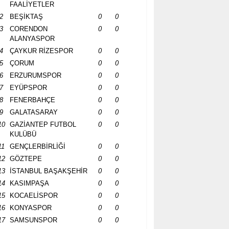
FAALİYETLER
2
BEŞİKTAŞ
0
0
3
CORENDON
0
0
ALANYASPOR
4
ÇAYKUR RİZESPOR
0
0
5
ÇORUM
0
0
6
ERZURUMSPOR
0
0
7
EYÜPSPOR
0
0
8
FENERBAHÇE
0
0
9
GALATASARAY
0
0
10
GAZİANTEP FUTBOL
0
0
KULÜBÜ
11
GENÇLERBİRLİĞİ
0
0
12
GÖZTEPE
0
0
13
İSTANBUL BAŞAKŞEHİR
0
0
14
KASIMPAŞA
0
0
15
KOCAELİSPOR
0
0
16
KONYASPOR
0
0
17
SAMSUNSPOR
0
0