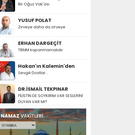
Bir Oğuz Vak'ası
YUSUF POLAT
Zirveye daha da zirveye
ERHAN DARGEÇİT
TBMM kapanmamalıdır
Hakan'ın Kalemin'den
Sevgili Dostlar...
DR.İSMAİL TEKPINAR
FİLİSTİN DE SOYKIRIM VAR SESLERİNİ
DUYAN VAR MI?
NAMAZ
VAKİTLERİ