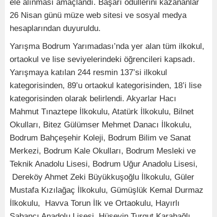
ele alınması amaçlandı. Başarı ödüllerini kazananlar
26 Nisan günü müze web sitesi ve sosyal medya
hesaplarından duyuruldu.
Yarışma Bodrum Yarımadası’nda yer alan tüm ilkokul,
ortaokul ve lise seviyelerindeki öğrencileri kapsadı.
Yarışmaya katılan 244 resmin 137’si ilkokul
kategorisinden, 89’u ortaokul kategorisinden, 18’i lise
kategorisinden olarak belirlendi. Akyarlar Hacı
Mahmut Tınaztepe İlkokulu, Atatürk İlkokulu, Bilnet
Okulları, Bitez Gülümser Mehmet Danacı İlkokulu,
Bodrum Bahçeşehir Koleji, Bodrum Bilim ve Sanat
Merkezi, Bodrum Kale Okulları, Bodrum Mesleki ve
Teknik Anadolu Lisesi, Bodrum Uğur Anadolu Lisesi,
Dereköy Ahmet Zeki Büyükkuşoğlu İlkokulu, Güler
Mustafa Kızılağaç İlkokulu, Gümüşlük Kemal Durmaz
İlkokulu, Havva Torun İlk ve Ortaokulu, Hayırlı
Sabancı Anadolu Lisesi, Hüseyin Turgut Karabağlı