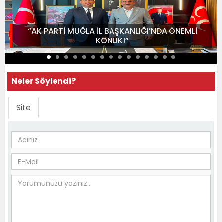
“AK PARTİ MUĞLA İL BAŞKANLIĞI’NDA ÖNEMLİ
KONUK!”
Neler Söylendi?
Site