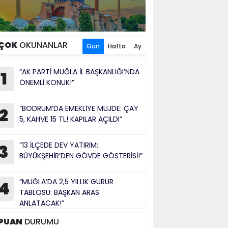
ÇOK
OKUNANLAR
Gün
Hafta
Ay
“AK PARTİ MUĞLA İL BAŞKANLIĞI’NDA
1
ÖNEMLİ KONUK!”
“BODRUM’DA EMEKLİYE MÜJDE: ÇAY
2
5, KAHVE 15 TL! KAPILAR AÇILDI”
“13 İLÇEDE DEV YATIRIM:
3
BÜYÜKŞEHİR’DEN GÖVDE GÖSTERİSİ!”
“MUĞLA’DA 2,5 YILLIK GURUR
4
TABLOSU: BAŞKAN ARAS
ANLATACAK!”
PUAN
DURUMU