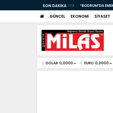
DE: ÇAY 5, KAHVE 15 TL! KAPILAR AÇILDI”
SON DAKİKA
“AK PARTİ MUĞLA 
GÜNCEL
EKONOMİ
SİYASET
DOLAR
0,0000
EURO
0,0000