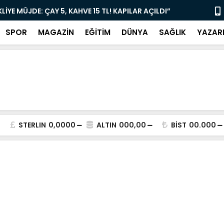
İL BAŞKANLIĞI’NDA ÖNEMLİ KONUK!”
Muğla'da “
SPOR
MAGAZİN
EĞİTİM
DÜNYA
SAĞLIK
YAZAR
STERLIN
0,0000
ALTIN
000,00
BİST
00.000