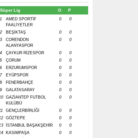
Süper Lig
O
P
1
AMED SPORTİF
0
0
FAALİYETLER
2
BEŞİKTAŞ
0
0
3
CORENDON
0
0
ALANYASPOR
4
ÇAYKUR RİZESPOR
0
0
5
ÇORUM
0
0
6
ERZURUMSPOR
0
0
7
EYÜPSPOR
0
0
8
FENERBAHÇE
0
0
9
GALATASARAY
0
0
10
GAZİANTEP FUTBOL
0
0
KULÜBÜ
11
GENÇLERBİRLİĞİ
0
0
12
GÖZTEPE
0
0
13
İSTANBUL BAŞAKŞEHİR
0
0
14
KASIMPAŞA
0
0