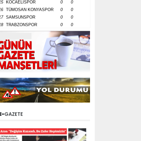
15
KOCAELİSPOR
0
0
16
TÜMOSAN KONYASPOR
0
0
17
SAMSUNSPOR
0
0
18
TRABZONSPOR
0
0
E-
GAZETE