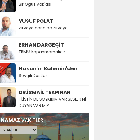
Bir Oğuz Vak'ası
YUSUF POLAT
Zirveye daha da zirveye
ERHAN DARGEÇİT
TBMM kapanmamalıdır
Hakan'ın Kalemin'den
Sevgili Dostlar...
DR.İSMAİL TEKPINAR
FİLİSTİN DE SOYKIRIM VAR SESLERİNİ
DUYAN VAR MI?
NAMAZ
VAKİTLERİ