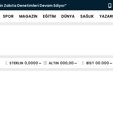
nı Bugün Önleyebiliriz" Çağrısı
Selahattin
SPOR
MAGAZİN
EĞİTİM
DÜNYA
SAĞLIK
YAZAR
STERLIN
0,0000
ALTIN
000,00
BİST
00.000