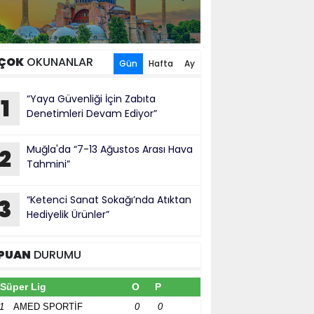
ÇOK
OKUNANLAR
Gün
Hafta
Ay
“Yaya Güvenliği İçin Zabıta
1
Denetimleri Devam Ediyor”
Muğla'da “7-13 Ağustos Arası Hava
2
Tahmini”
“Ketenci Sanat Sokağı’nda Atıktan
3
Hediyelik Ürünler”
PUAN
DURUMU
Süper Lig
O
P
1
AMED SPORTİF
0
0