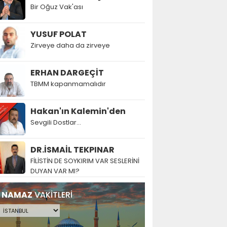
Bir Oğuz Vak'ası
YUSUF POLAT
Zirveye daha da zirveye
ERHAN DARGEÇİT
TBMM kapanmamalıdır
Hakan'ın Kalemin'den
Sevgili Dostlar...
DR.İSMAİL TEKPINAR
FİLİSTİN DE SOYKIRIM VAR SESLERİNİ
DUYAN VAR MI?
NAMAZ
VAKİTLERİ