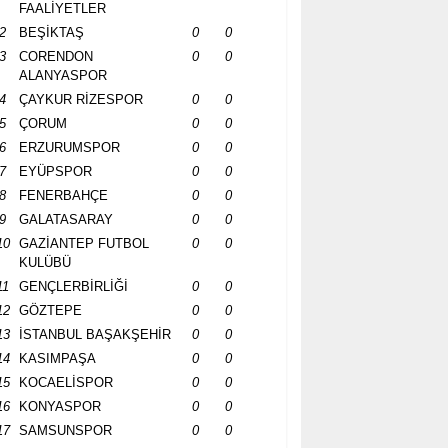
FAALİYETLER
2
BEŞİKTAŞ
0
0
3
CORENDON
0
0
ALANYASPOR
4
ÇAYKUR RİZESPOR
0
0
5
ÇORUM
0
0
6
ERZURUMSPOR
0
0
7
EYÜPSPOR
0
0
8
FENERBAHÇE
0
0
9
GALATASARAY
0
0
10
GAZİANTEP FUTBOL
0
0
KULÜBÜ
11
GENÇLERBİRLİĞİ
0
0
12
GÖZTEPE
0
0
13
İSTANBUL BAŞAKŞEHİR
0
0
14
KASIMPAŞA
0
0
15
KOCAELİSPOR
0
0
16
KONYASPOR
0
0
17
SAMSUNSPOR
0
0