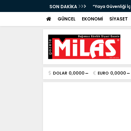
bıta Denetimleri Devam Ediyor”
SON DAKİKA
"Bir Sonraki Yangı
GÜNCEL
EKONOMİ
SİYASET
DOLAR
0,0000
EURO
0,0000