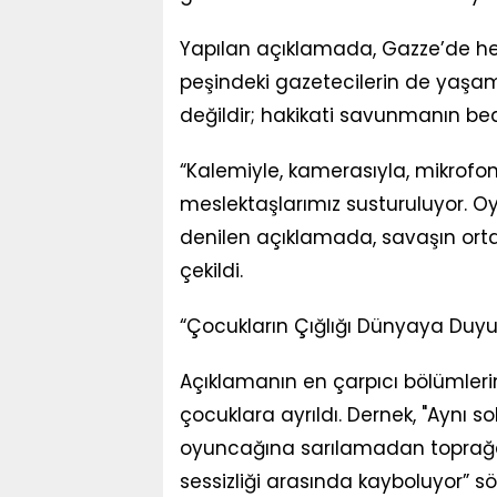
Yapılan açıklamada, Gazze’de her
peşindeki gazetecilerin de yaşamını
değildir; hakikati savunmanın bed
“Kalemiyle, kamerasıyla, mikrof
meslektaşlarımız susturuluyor. Oy
denilen açıklamada, savaşın ort
çekildi.
“Çocukların Çığlığı Dünyaya Duyu
Açıklamanın en çarpıcı bölümlerin
çocuklara ayrıldı. Dernek, "Aynı s
oyuncağına sarılamadan toprağa d
sessizliği arasında kayboluyor” 