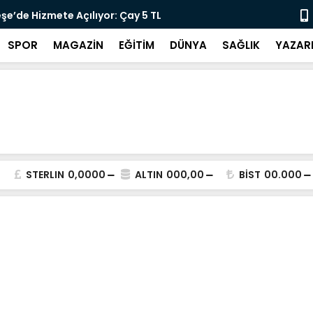
lararası Kısa Film Yarışması İçin Başvurular
"DEMİRTAŞ 
SPOR
MAGAZİN
EĞİTİM
DÜNYA
SAĞLIK
YAZAR
STERLIN
0,0000
ALTIN
000,00
BİST
00.000