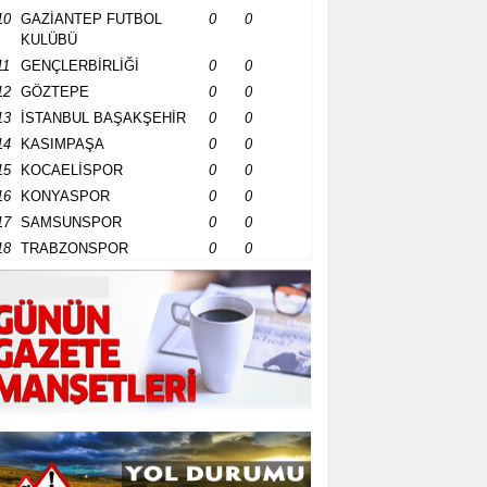
10
GAZİANTEP FUTBOL
0
0
KULÜBÜ
11
GENÇLERBİRLİĞİ
0
0
12
GÖZTEPE
0
0
13
İSTANBUL BAŞAKŞEHİR
0
0
14
KASIMPAŞA
0
0
15
KOCAELİSPOR
0
0
16
KONYASPOR
0
0
17
SAMSUNSPOR
0
0
18
TRABZONSPOR
0
0