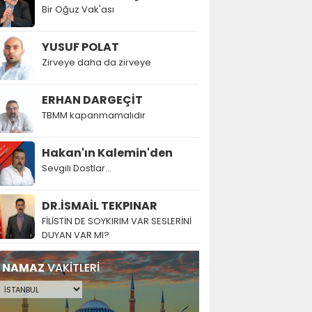
Bir Oğuz Vak'ası
YUSUF POLAT
Zirveye daha da zirveye
ERHAN DARGEÇİT
TBMM kapanmamalıdır
Hakan'ın Kalemin'den
Sevgili Dostlar...
DR.İSMAİL TEKPINAR
FİLİSTİN DE SOYKIRIM VAR SESLERİNİ
DUYAN VAR MI?
NAMAZ
VAKİTLERİ