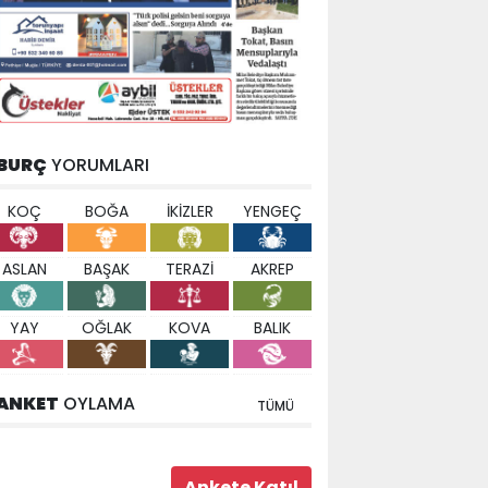
BURÇ
YORUMLARI
KOÇ
BOĞA
İKİZLER
YENGEÇ
ASLAN
BAŞAK
TERAZİ
AKREP
YAY
OĞLAK
KOVA
BALIK
ANKET
OYLAMA
TÜMÜ