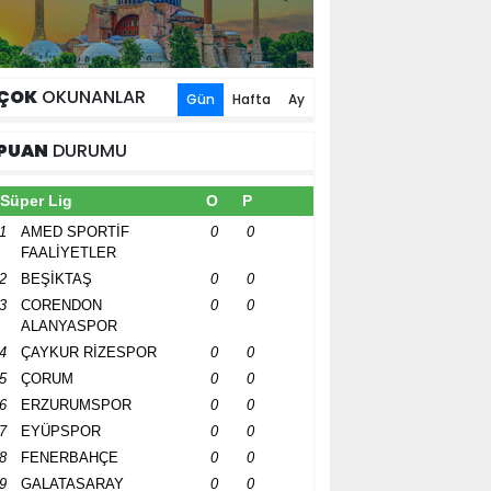
ÇOK
OKUNANLAR
Gün
Hafta
Ay
PUAN
DURUMU
Süper Lig
O
P
1
AMED SPORTİF
0
0
FAALİYETLER
2
BEŞİKTAŞ
0
0
3
CORENDON
0
0
ALANYASPOR
4
ÇAYKUR RİZESPOR
0
0
5
ÇORUM
0
0
6
ERZURUMSPOR
0
0
7
EYÜPSPOR
0
0
8
FENERBAHÇE
0
0
9
GALATASARAY
0
0