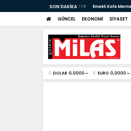
izmete Açılıyor: Çay 5 TL
SON DAKİKA
Zeytin Çiçeği Ulus
Başladı
GÜNCEL
EKONOMİ
SİYASET
DOLAR
0,0000
EURO
0,0000