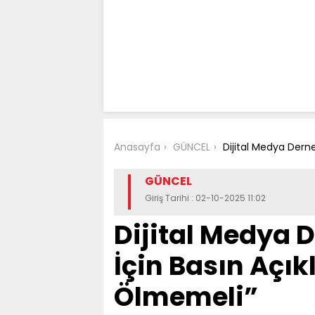
Anasayfa
GÜNCEL
Dijital Medya Dern
GÜNCEL
Giriş Tarihi : 02-10-2025 11:02
Dijital Medya 
İçin Basın Açı
Ölmemeli”