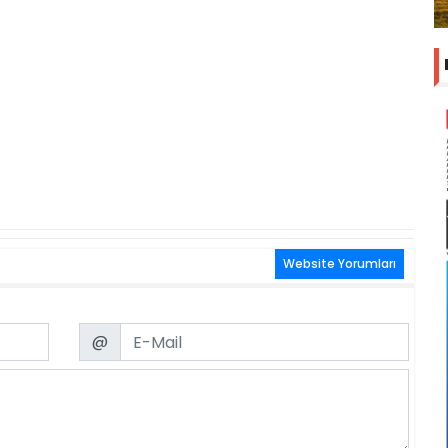
Website Yorumları
Email
@