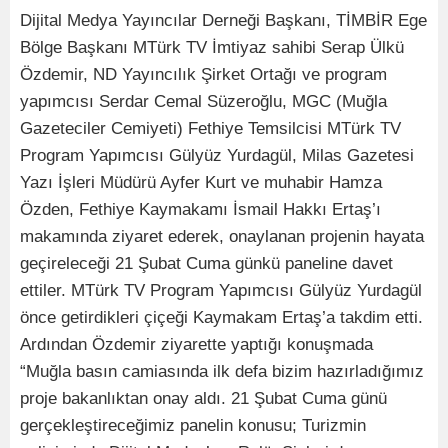
Dijital Medya Yayıncılar Derneği Başkanı, TİMBİR Ege
Bölge Başkanı MTürk TV İmtiyaz sahibi Serap Ülkü
Özdemir, ND Yayıncılık Şirket Ortağı ve program
yapımcısı Serdar Cemal Süzeroğlu, MGC (Muğla
Gazeteciler Cemiyeti) Fethiye Temsilcisi MTürk TV
Program Yapımcısı Gülyüz Yurdagül, Milas Gazetesi
Yazı İşleri Müdürü Ayfer Kurt ve muhabir Hamza
Özden, Fethiye Kaymakamı İsmail Hakkı Ertaş’ı
makamında ziyaret ederek, onaylanan projenin hayata
geçireleceği 21 Şubat Cuma günkü paneline davet
ettiler. MTürk TV Program Yapımcısı Gülyüz Yurdagül
önce getirdikleri çiçeği Kaymakam Ertaş’a takdim etti.
Ardından Özdemir ziyarette yaptığı konuşmada
“Muğla basın camiasında ilk defa bizim hazırladığımız
proje bakanlıktan onay aldı. 21 Şubat Cuma günü
gerçekleştireceğimiz panelin konusu; Turizmin