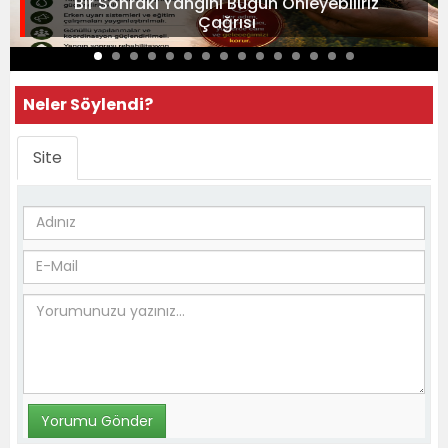
"Bir Sonraki Yangını Bugün Önleyebiliriz"
Çağrısı
Neler Söylendi?
Site