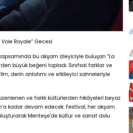
a Voie Royale” Gecesi
 kapsamında bu akşam izleyiciyle buluşan “La
den büyük beğeni topladı. Sınıfsal farklar ve
lm, derin anlatımı ve etkileyici sahneleriyle
enlenen ve farklı kültürlerden hikâyeleri beyaz
an’a kadar devam edecek. Festival, her akşam
 buluşturarak Menteşe'de kültür ve sanat dolu