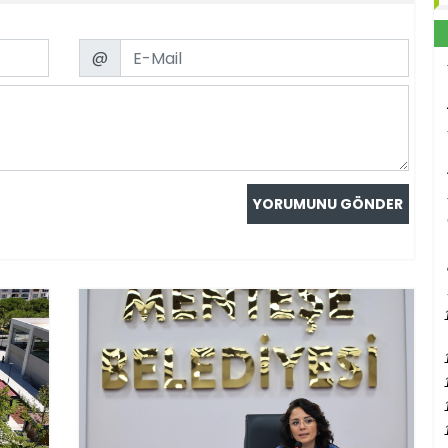
Email
@