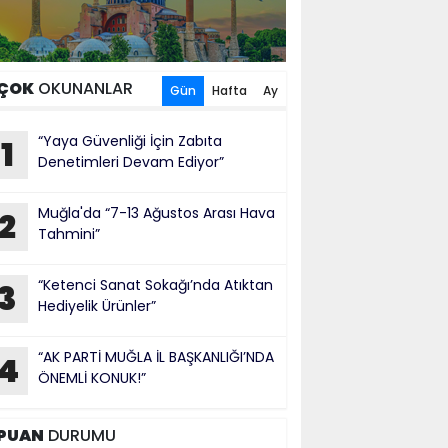
ÇOK
OKUNANLAR
Gün
Hafta
Ay
“Yaya Güvenliği İçin Zabıta
1
Denetimleri Devam Ediyor”
Muğla'da “7-13 Ağustos Arası Hava
2
Tahmini”
“Ketenci Sanat Sokağı’nda Atıktan
3
Hediyelik Ürünler”
“AK PARTİ MUĞLA İL BAŞKANLIĞI’NDA
4
ÖNEMLİ KONUK!”
PUAN
DURUMU