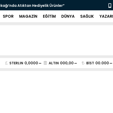
çin Zabıta Denetimleri Devam Ediyor”
"Bir Sonrak
SPOR
MAGAZİN
EĞİTİM
DÜNYA
SAĞLIK
YAZAR
STERLIN
0,0000
ALTIN
000,00
BİST
00.000