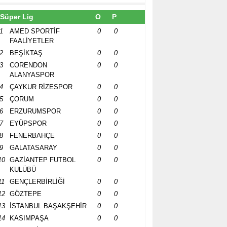
Süper Lig
O
P
1
AMED SPORTİF
0
0
FAALİYETLER
2
BEŞİKTAŞ
0
0
3
CORENDON
0
0
ALANYASPOR
4
ÇAYKUR RİZESPOR
0
0
5
ÇORUM
0
0
6
ERZURUMSPOR
0
0
7
EYÜPSPOR
0
0
8
FENERBAHÇE
0
0
9
GALATASARAY
0
0
10
GAZİANTEP FUTBOL
0
0
KULÜBÜ
11
GENÇLERBİRLİĞİ
0
0
12
GÖZTEPE
0
0
13
İSTANBUL BAŞAKŞEHİR
0
0
14
KASIMPAŞA
0
0