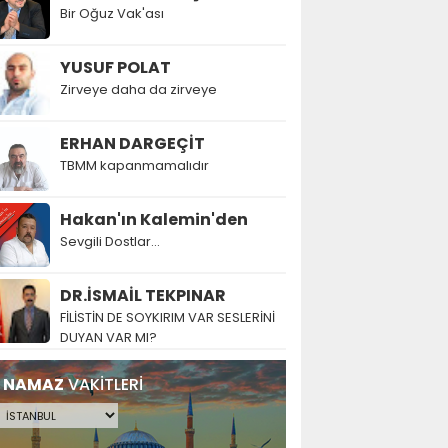
Bir Oğuz Vak'ası
YUSUF POLAT
Zirveye daha da zirveye
ERHAN DARGEÇİT
TBMM kapanmamalıdır
Hakan'ın Kalemin'den
Sevgili Dostlar...
DR.İSMAİL TEKPINAR
FİLİSTİN DE SOYKIRIM VAR SESLERİNİ
DUYAN VAR MI?
NAMAZ
VAKİTLERİ