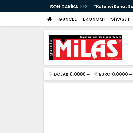
da Atıktan Hediyelik Ürünler”
SON DAKİKA
“Yaya Güvenliği İ
GÜNCEL
EKONOMİ
SİYASET
DOLAR
0,0000
EURO
0,0000