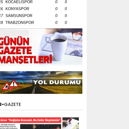
15
KOCAELİSPOR
0
0
16
KONYASPOR
0
0
17
SAMSUNSPOR
0
0
18
TRABZONSPOR
0
0
E-
GAZETE