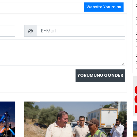
Website Yorumları
Email
@