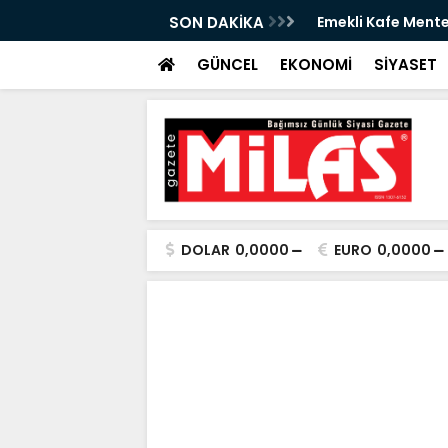
izmete Açılıyor: Çay 5 TL
SON DAKİKA
Zeytin Çiçeği Ulus
Başladı
GÜNCEL
EKONOMİ
SİYASET
DOLAR
0,0000
EURO
0,0000