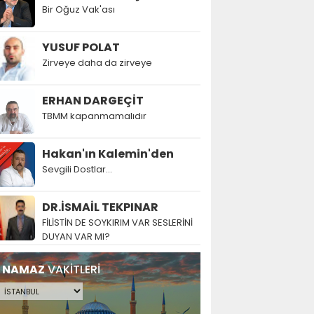
Bir Oğuz Vak'ası
YUSUF POLAT
Zirveye daha da zirveye
ERHAN DARGEÇİT
TBMM kapanmamalıdır
Hakan'ın Kalemin'den
Sevgili Dostlar...
DR.İSMAİL TEKPINAR
FİLİSTİN DE SOYKIRIM VAR SESLERİNİ
DUYAN VAR MI?
NAMAZ
VAKİTLERİ