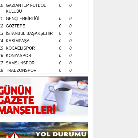
10
GAZİANTEP FUTBOL
0
0
KULÜBÜ
11
GENÇLERBİRLİĞİ
0
0
12
GÖZTEPE
0
0
13
İSTANBUL BAŞAKŞEHİR
0
0
14
KASIMPAŞA
0
0
15
KOCAELİSPOR
0
0
16
KONYASPOR
0
0
17
SAMSUNSPOR
0
0
18
TRABZONSPOR
0
0