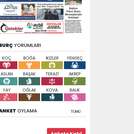
BURÇ
YORUMLARI
KOÇ
BOĞA
İKİZLER
YENGEÇ
ASLAN
BAŞAK
TERAZİ
AKREP
YAY
OĞLAK
KOVA
BALIK
ANKET
OYLAMA
TÜMÜ