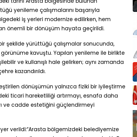
ndeki tarihi Arasta bölgesinde bulunan
tüğü yenileme çalışmalarını başarıyla
edeki iş yerleri modernize edilirken, hem
dan önemli bir dönüşüm hayata geçirildi.
lı bir şekilde yürüttüğü çalışmalar sonucunda,
 görünüme kavuştu. Yapılan yenileme ile birlikte
lebilir ve kullanışlı hale gelirken; aynı zamanda
çehre kazandırıldı.
leştirilen dönüşümün yalnızca fiziki bir iyileştirme
i ticari hareketliliği artırmayı, esnafa daha
yı ve cadde estetiğini güçlendirmeyi
yer verildi:“Arasta bölgemizdeki belediyemize