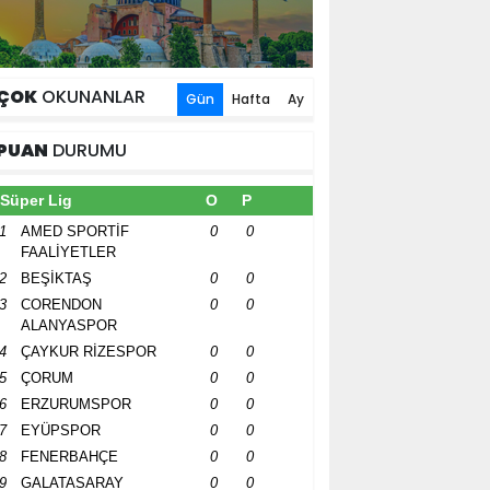
ÇOK
OKUNANLAR
Gün
Hafta
Ay
PUAN
DURUMU
Süper Lig
O
P
1
AMED SPORTİF
0
0
FAALİYETLER
2
BEŞİKTAŞ
0
0
3
CORENDON
0
0
ALANYASPOR
4
ÇAYKUR RİZESPOR
0
0
5
ÇORUM
0
0
6
ERZURUMSPOR
0
0
7
EYÜPSPOR
0
0
8
FENERBAHÇE
0
0
9
GALATASARAY
0
0