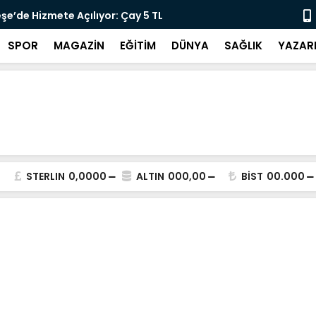
lararası Kısa Film Yarışması İçin Başvurular
"DEMİRTAŞ 
SPOR
MAGAZİN
EĞİTİM
DÜNYA
SAĞLIK
YAZAR
STERLIN
0,0000
ALTIN
000,00
BİST
00.000