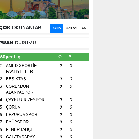
ÇOK
OKUNANLAR
Gün
Hafta
Ay
PUAN
DURUMU
Süper Lig
O
P
1
AMED SPORTİF
0
0
FAALİYETLER
2
BEŞİKTAŞ
0
0
3
CORENDON
0
0
ALANYASPOR
4
ÇAYKUR RİZESPOR
0
0
5
ÇORUM
0
0
6
ERZURUMSPOR
0
0
7
EYÜPSPOR
0
0
8
FENERBAHÇE
0
0
9
GALATASARAY
0
0