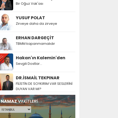
Bir Oğuz Vak'ası
YUSUF POLAT
Zirveye daha da zirveye
ERHAN DARGEÇİT
TBMM kapanmamalıdır
Hakan'ın Kalemin'den
Sevgili Dostlar...
DR.İSMAİL TEKPINAR
FİLİSTİN DE SOYKIRIM VAR SESLERİNİ
DUYAN VAR MI?
NAMAZ
VAKİTLERİ