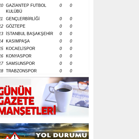
10
GAZİANTEP FUTBOL
0
0
KULÜBÜ
11
GENÇLERBİRLİĞİ
0
0
12
GÖZTEPE
0
0
13
İSTANBUL BAŞAKŞEHİR
0
0
14
KASIMPAŞA
0
0
15
KOCAELİSPOR
0
0
16
KONYASPOR
0
0
17
SAMSUNSPOR
0
0
18
TRABZONSPOR
0
0