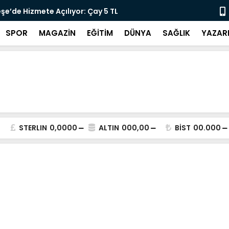
lararası Kısa Film Yarışması İçin Başvurular
"DEMİRTAŞ 
SPOR
MAGAZİN
EĞİTİM
DÜNYA
SAĞLIK
YAZAR
STERLIN
0,0000
ALTIN
000,00
BİST
00.000