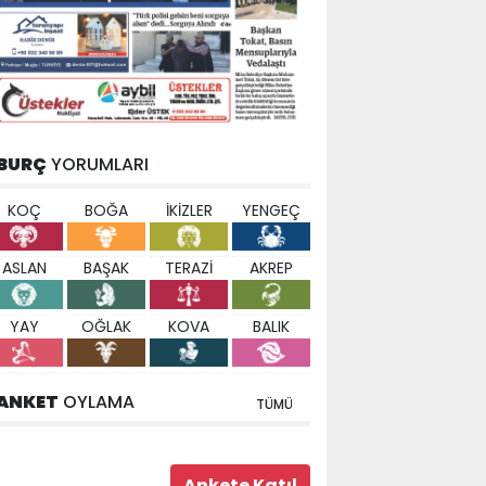
BURÇ
YORUMLARI
KOÇ
BOĞA
İKİZLER
YENGEÇ
ASLAN
BAŞAK
TERAZİ
AKREP
YAY
OĞLAK
KOVA
BALIK
ANKET
OYLAMA
TÜMÜ