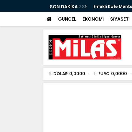
izmete Açılıyor: Çay 5 TL
SON DAKİKA
Zeytin Çiçeği Ulus
Başladı
GÜNCEL
EKONOMİ
SİYASET
DOLAR
0,0000
EURO
0,0000