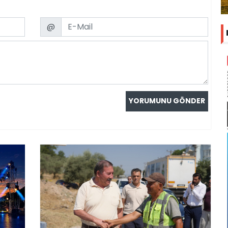
Email
@