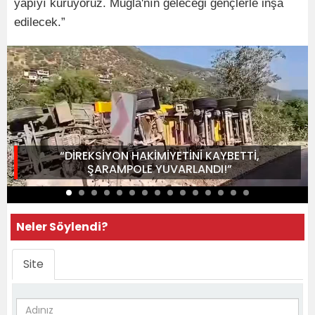
yapıyı kuruyoruz. Muğla'nın geleceği gençlerle inşa
edilecek.”
“DİREKSİYON HAKİMİYETİNİ KAYBETTİ,
ŞARAMPOLE YUVARLANDI!”
Neler Söylendi?
Site