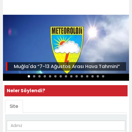
Muğla'da “7-13 Ağustos Arası Hava Tahmini”
Neler Söylendi?
Site