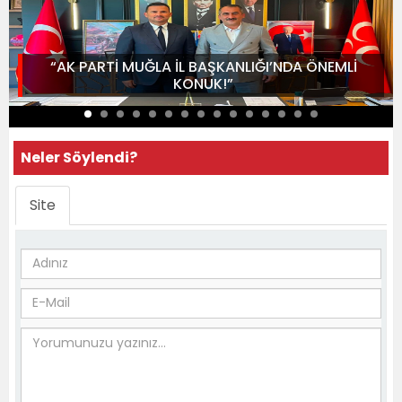
“AK PARTİ MUĞLA İL BAŞKANLIĞI’NDA ÖNEMLİ
KONUK!”
Neler Söylendi?
Site