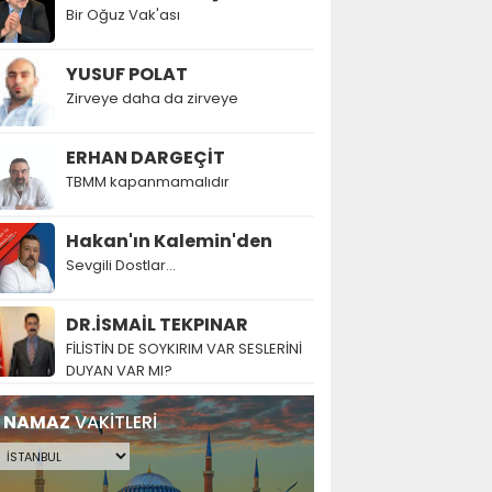
Bir Oğuz Vak'ası
YUSUF POLAT
Zirveye daha da zirveye
ERHAN DARGEÇİT
TBMM kapanmamalıdır
Hakan'ın Kalemin'den
Sevgili Dostlar...
DR.İSMAİL TEKPINAR
FİLİSTİN DE SOYKIRIM VAR SESLERİNİ
DUYAN VAR MI?
NAMAZ
VAKİTLERİ