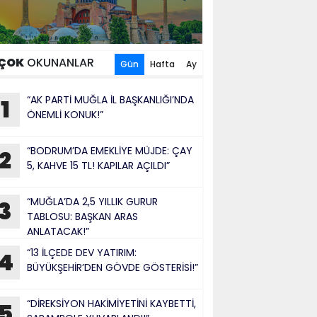
ÇOK
OKUNANLAR
Gün
Hafta
Ay
“AK PARTİ MUĞLA İL BAŞKANLIĞI’NDA
1
ÖNEMLİ KONUK!”
“BODRUM’DA EMEKLİYE MÜJDE: ÇAY
2
5, KAHVE 15 TL! KAPILAR AÇILDI”
“MUĞLA’DA 2,5 YILLIK GURUR
3
TABLOSU: BAŞKAN ARAS
ANLATACAK!”
“13 İLÇEDE DEV YATIRIM:
4
BÜYÜKŞEHİR’DEN GÖVDE GÖSTERİSİ!”
“DİREKSİYON HAKİMİYETİNİ KAYBETTİ,
5