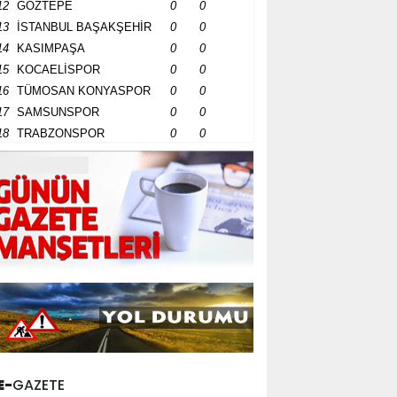
12
GÖZTEPE
0
0
13
İSTANBUL BAŞAKŞEHİR
0
0
14
KASIMPAŞA
0
0
15
KOCAELİSPOR
0
0
16
TÜMOSAN KONYASPOR
0
0
17
SAMSUNSPOR
0
0
18
TRABZONSPOR
0
0
E-
GAZETE