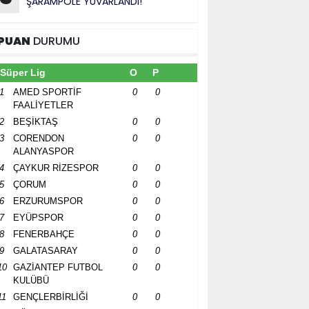
ŞARAMPOLE YUVARLANDI!”
PUAN
DURUMU
Süper Lig
O
P
1
AMED SPORTİF
0
0
FAALİYETLER
2
BEŞİKTAŞ
0
0
3
CORENDON
0
0
ALANYASPOR
4
ÇAYKUR RİZESPOR
0
0
5
ÇORUM
0
0
6
ERZURUMSPOR
0
0
7
EYÜPSPOR
0
0
8
FENERBAHÇE
0
0
9
GALATASARAY
0
0
10
GAZİANTEP FUTBOL
0
0
KULÜBÜ
11
GENÇLERBİRLİĞİ
0
0