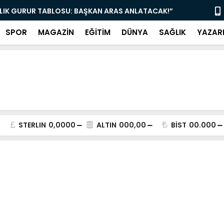
YE MÜJDE: ÇAY 5, KAHVE 15 TL! KAPILAR AÇILDI”
“AK PARTİ 
SPOR
MAGAZİN
EĞİTİM
DÜNYA
SAĞLIK
YAZAR
STERLIN
0,0000
ALTIN
000,00
BİST
00.000