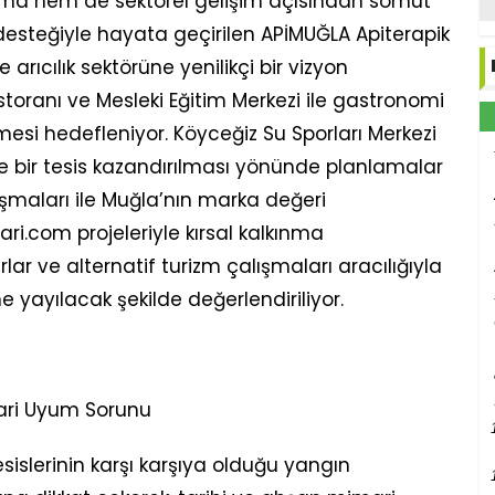
nma hem de sektörel gelişim açısından somut
 desteğiyle hayata geçirilen APİMUĞLA Apiterapik
 arıcılık sektörüne yenilikçi bir vizyon
estoranı ve Mesleki Eğitim Merkezi ile gastronomi
ilmesi hedefleniyor. Köyceğiz Su Sporları Merkezi
 bir tesis kazandırılması yönünde planlamalar
ışmaları ile Muğla’nın marka değeri
ari.com projeleriyle kırsal kalkınma
rlar ve alternatif turizm çalışmaları aracılığıyla
ne yayılacak şekilde değerlendiriliyor.
ari Uyum Sorunu
esislerinin karşı karşıya olduğu yangın