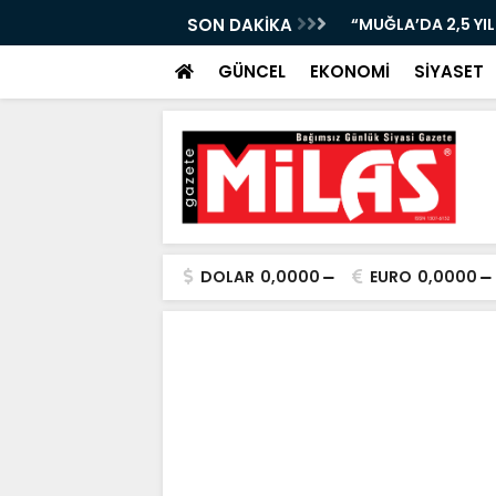
URUR TABLOSU: BAŞKAN ARAS ANLATACAK!”
SON DAKİKA
“BODRUM’DA EMEKLİ
GÜNCEL
EKONOMİ
SİYASET
DOLAR
0,0000
EURO
0,0000