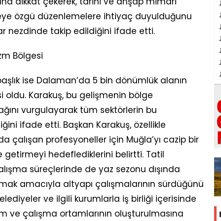
na dikkat çekerek, tarihi ve ahşap mimari
ölgeye özgü düzenlemelere ihtiyaç duyulduğunu
ar nezdinde takip edildiğini ifade etti.
zm Bölgesi
başlık ise Dalaman’da 5 bin dönümlük alanın
si oldu. Karakuş, bu gelişmenin bölge
ağını vurgulayarak tüm sektörlerin bu
ğini ifade etti. Başkan Karakuş, özellikle
a çalışan profesyoneller için Muğla’yı cazip bir
tirmeyi hedeflediklerini belirtti. Tatil
alışma süreçlerinde de yaz sezonu dışında
lamak amacıyla altyapı çalışmalarının sürdüğünü
elediyeler ve ilgili kurumlarla iş birliği içerisinde
am ve çalışma ortamlarının oluşturulmasına