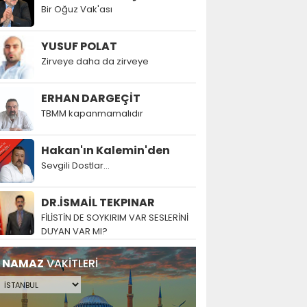
Bir Oğuz Vak'ası
YUSUF POLAT
Zirveye daha da zirveye
ERHAN DARGEÇİT
TBMM kapanmamalıdır
Hakan'ın Kalemin'den
Sevgili Dostlar...
DR.İSMAİL TEKPINAR
FİLİSTİN DE SOYKIRIM VAR SESLERİNİ
DUYAN VAR MI?
NAMAZ
VAKİTLERİ