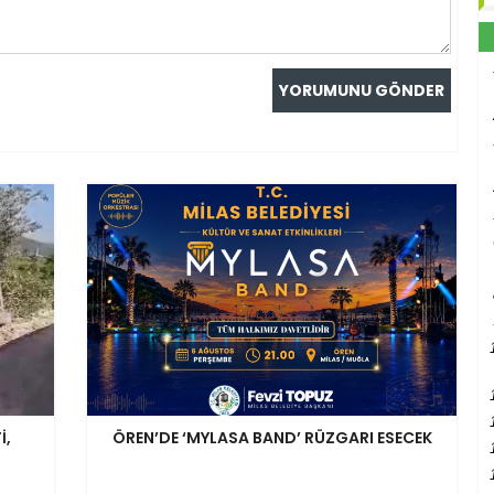
İ,
ÖREN’DE ‘MYLASA BAND’ RÜZGARI ESECEK