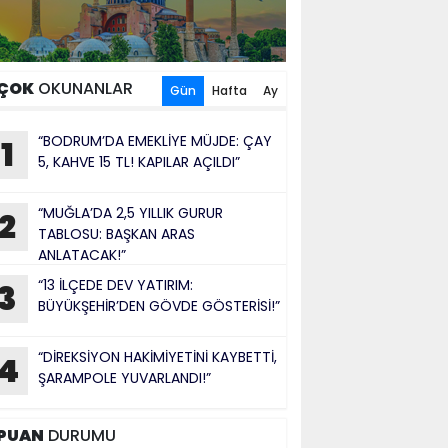
ÇOK
OKUNANLAR
Gün
Hafta
Ay
“BODRUM’DA EMEKLİYE MÜJDE: ÇAY
1
5, KAHVE 15 TL! KAPILAR AÇILDI”
“MUĞLA’DA 2,5 YILLIK GURUR
2
TABLOSU: BAŞKAN ARAS
ANLATACAK!”
“13 İLÇEDE DEV YATIRIM:
3
BÜYÜKŞEHİR’DEN GÖVDE GÖSTERİSİ!”
“DİREKSİYON HAKİMİYETİNİ KAYBETTİ,
4
ŞARAMPOLE YUVARLANDI!”
PUAN
DURUMU