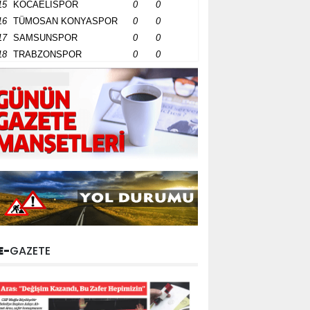
15
KOCAELİSPOR
0
0
16
TÜMOSAN KONYASPOR
0
0
17
SAMSUNSPOR
0
0
18
TRABZONSPOR
0
0
E-
GAZETE