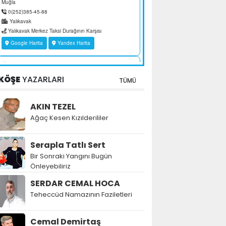
KÖŞE
YAZARLARI
TÜMÜ
AKIN TEZEL
Ağaç Kesen Kızılderililer
Serapla Tatlı Sert
Bir Sonraki Yangını Bugün
Önleyebiliriz
SERDAR CEMAL HOCA
Teheccüd Namazının Faziletleri
Cemal Demirtaş