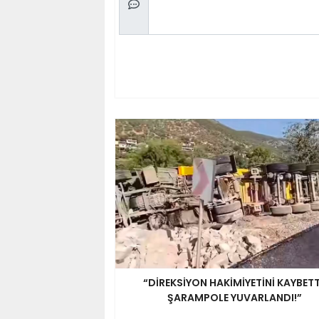
“DİREKSİYON HAKİMİYETİNİ KAYBETT
ŞARAMPOLE YUVARLANDI!”