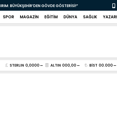
TIRIM: BÜYÜKŞEHİR’DEN GÖVDE GÖSTERİSİ!”
“MUĞLA’DA 
SPOR
MAGAZİN
EĞİTİM
DÜNYA
SAĞLIK
YAZAR
STERLIN
0,0000
ALTIN
000,00
BİST
00.000