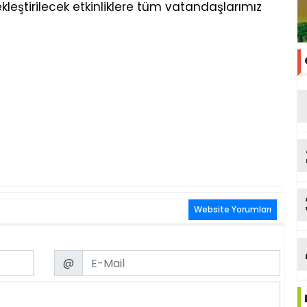
kleştirilecek etkinliklere tüm vatandaşlarımız
Website Yorumları
Email
@