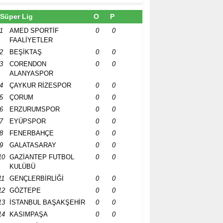
Süper Lig
O
P
1
AMED SPORTİF
0
0
FAALİYETLER
2
BEŞİKTAŞ
0
0
3
CORENDON
0
0
ALANYASPOR
4
ÇAYKUR RİZESPOR
0
0
5
ÇORUM
0
0
6
ERZURUMSPOR
0
0
7
EYÜPSPOR
0
0
8
FENERBAHÇE
0
0
9
GALATASARAY
0
0
10
GAZİANTEP FUTBOL
0
0
KULÜBÜ
11
GENÇLERBİRLİĞİ
0
0
12
GÖZTEPE
0
0
13
İSTANBUL BAŞAKŞEHİR
0
0
14
KASIMPAŞA
0
0