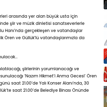
leri arasında yer alan büyük usta için
e şiir ve müzik dinletisi sanatseverlerle
ğlu Hanı’nda gerçekleşen ve vatandaşlar
lik Ören ve Güllük’lü vatandaşlarımızla da
unulacak…
atılacağı, şiirlerinin yorumlanacağı ve
nin sunulacağı ‘Nazım Hikmet’i Anma Gecesi’ Ören
nü saat 21.00’de Yalı Konser Alanı’nda, 30
k’te saat 21.00’de Belediye Binası Önünde