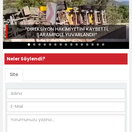
“DİREKSİYON HAKİMİYETİNİ KAYBETTİ,
ŞARAMPOLE YUVARLANDI!”
Neler Söylendi?
Site