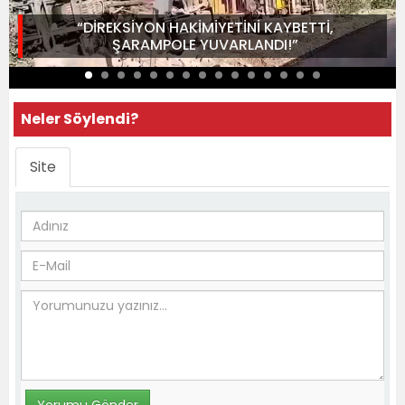
“DİREKSİYON HAKİMİYETİNİ KAYBETTİ,
ŞARAMPOLE YUVARLANDI!”
Neler Söylendi?
Site