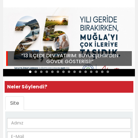
“13 İLÇEDE DEV YATIRIM: BÜYÜKŞEHİR’DEN
GÖVDE GÖSTERİSİ!”
Neler Söylendi?
Site