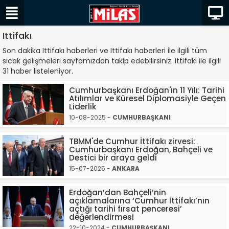
Ittifakı
Son dakika Ittifakı haberleri ve Ittifakı haberleri ile ilgili tüm
sıcak gelişmeleri sayfamızdan takip edebilirsiniz. Ittifakı ile ilgili
31 haber listeleniyor.
Cumhurbaşkanı Erdoğan'ın 11 Yılı: Tarihi
Atılımlar ve Küresel Diplomasiyle Geçen
Liderlik
10-08-2025 -
CUMHURBAŞKANI
TBMM'de Cumhur İttifakı zirvesi:
Cumhurbaşkanı Erdoğan, Bahçeli ve
Destici bir araya geldi
15-07-2025 -
ANKARA
Erdoğan’dan Bahçeli’nin
açıklamalarına ‘Cumhur İttifakı’nın
açtığı tarihi fırsat penceresi’
değerlendirmesi
22-10-2024 -
CUMHURBAŞKANI