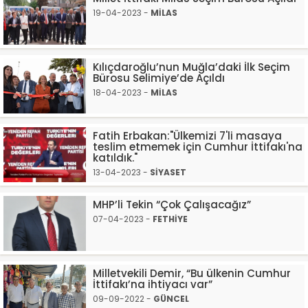
19-04-2023 -
MİLAS
Kılıçdaroğlu’nun Muğla’daki İlk Seçim
Bürosu Selimiye’de Açıldı
18-04-2023 -
MİLAS
Fatih Erbakan:"Ülkemizi 7'li masaya
teslim etmemek için Cumhur İttifakı'na
katıldık."
13-04-2023 -
SİYASET
MHP’li Tekin “Çok Çalışacağız”
07-04-2023 -
FETHİYE
Milletvekili Demir, “Bu ülkenin Cumhur
İttifakı’na ihtiyacı var”
09-09-2022 -
GÜNCEL