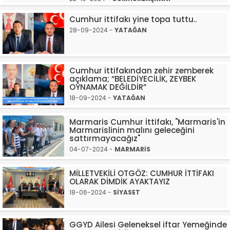
Cumhur ittifakı yine topa tuttu..
28-09-2024 -
YATAĞAN
Cumhur ittifakından zehir zemberek
açıklama; “BELEDİYECİLİK, ZEYBEK
OYNAMAK DEĞİLDİR”
18-09-2024 -
YATAĞAN
Marmaris Cumhur İttifakı, "Marmaris'in
Marmarislinin malını geleceğini
sattırmayacağız"
04-07-2024 -
MARMARİS
MİLLETVEKİLİ OTGÖZ: CUMHUR İTTİFAKI
OLARAK DİMDİK AYAKTAYIZ
18-06-2024 -
SİYASET
GGYD Ailesi Geleneksel iftar Yemeğinde