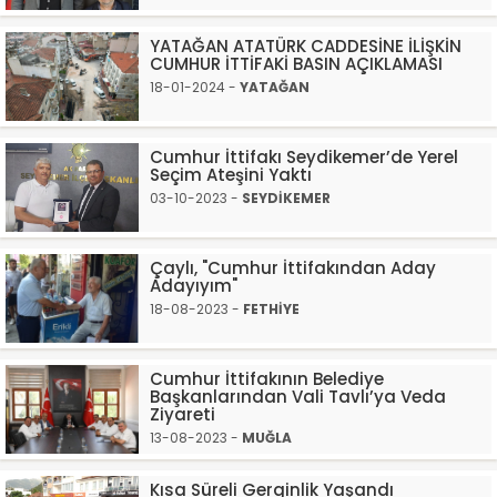
YATAĞAN ATATÜRK CADDESİNE İLİŞKİN
CUMHUR İTTİFAKİ BASIN AÇIKLAMASI
18-01-2024 -
YATAĞAN
Cumhur İttifakı Seydikemer’de Yerel
Seçim Ateşini Yaktı
03-10-2023 -
SEYDİKEMER
Çaylı, "Cumhur İttifakından Aday
Adayıyım"
18-08-2023 -
FETHİYE
Cumhur İttifakının Belediye
Başkanlarından Vali Tavlı’ya Veda
Ziyareti
13-08-2023 -
MUĞLA
Kısa Süreli Gerginlik Yaşandı