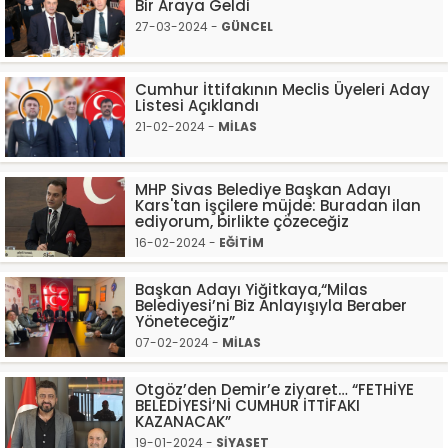
Bir Araya Geldi
27-03-2024 -
GÜNCEL
Cumhur İttifakının Meclis Üyeleri Aday
Listesi Açıklandı
21-02-2024 -
MİLAS
MHP Sivas Belediye Başkan Adayı
Kars'tan işçilere müjde: Buradan ilan
ediyorum, birlikte çözeceğiz
16-02-2024 -
EĞİTİM
Başkan Adayı Yiğitkaya,“Milas
Belediyesi’ni Biz Anlayışıyla Beraber
Yöneteceğiz”
07-02-2024 -
MİLAS
Otgöz’den Demir’e ziyaret… “FETHİYE
BELEDİYESİ’Nİ CUMHUR İTTİFAKI
KAZANACAK”
19-01-2024 -
SİYASET