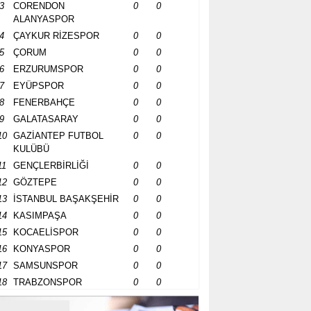
3
CORENDON
0
0
ALANYASPOR
4
ÇAYKUR RİZESPOR
0
0
5
ÇORUM
0
0
6
ERZURUMSPOR
0
0
7
EYÜPSPOR
0
0
8
FENERBAHÇE
0
0
9
GALATASARAY
0
0
10
GAZİANTEP FUTBOL
0
0
KULÜBÜ
11
GENÇLERBİRLİĞİ
0
0
12
GÖZTEPE
0
0
13
İSTANBUL BAŞAKŞEHİR
0
0
14
KASIMPAŞA
0
0
15
KOCAELİSPOR
0
0
16
KONYASPOR
0
0
17
SAMSUNSPOR
0
0
18
TRABZONSPOR
0
0