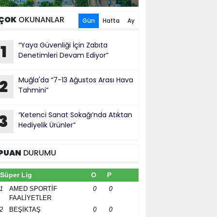
ÇOK
OKUNANLAR
Gün
Hafta
Ay
“Yaya Güvenliği İçin Zabıta
1
Denetimleri Devam Ediyor”
Muğla'da “7-13 Ağustos Arası Hava
2
Tahmini”
“Ketenci Sanat Sokağı’nda Atıktan
3
Hediyelik Ürünler”
PUAN
DURUMU
Süper Lig
O
P
1
AMED SPORTİF
0
0
FAALİYETLER
2
BEŞİKTAŞ
0
0