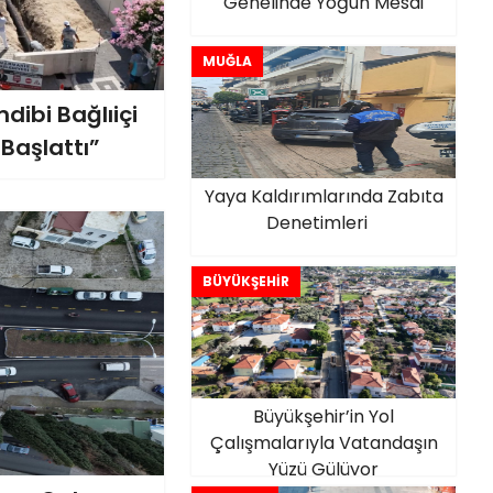
Genelinde Yoğun Mesai
MUĞLA
dibi Bağlıiçi
 Başlattı”
Yaya Kaldırımlarında Zabıta
Denetimleri
BÜYÜKŞEHİR
Büyükşehir’in Yol
Çalışmalarıyla Vatandaşın
Yüzü Gülüyor