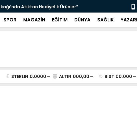
kağı’nda Atıktan Hediyelik Ürünler”
“Yaya Güven
SPOR
MAGAZİN
EĞİTİM
DÜNYA
SAĞLIK
YAZAR
STERLIN
0,0000
ALTIN
000,00
BİST
00.000