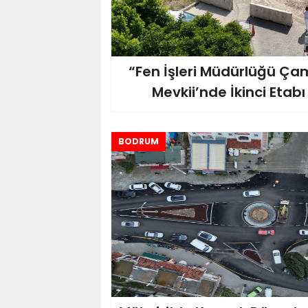
“Fen İşleri Müdürlüğü Çam
Mevkii’nde İkinci Etabı
BODRUM