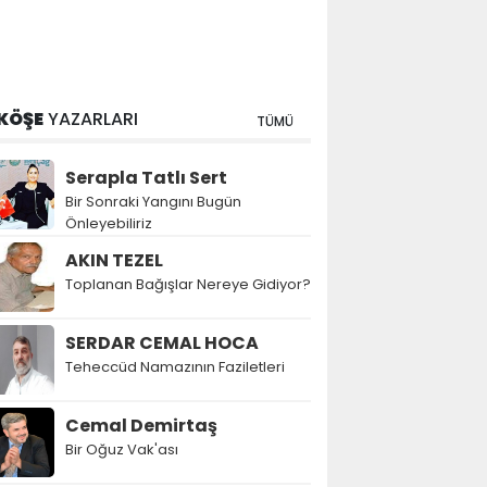
KÖŞE
YAZARLARI
TÜMÜ
Serapla Tatlı Sert
Bir Sonraki Yangını Bugün
Önleyebiliriz
AKIN TEZEL
Toplanan Bağışlar Nereye Gidiyor?
SERDAR CEMAL HOCA
Teheccüd Namazının Faziletleri
Cemal Demirtaş
Bir Oğuz Vak'ası