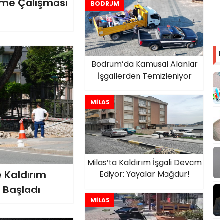
eme Çalışması
BODRUM
Bodrum’da Kamusal Alanlar
İşgallerden Temizleniyor
MİLAS
Milas’ta Kaldırım İşgali Devam
 Kaldırım
Ediyor: Yayalar Mağdur!
 Başladı
MİLAS