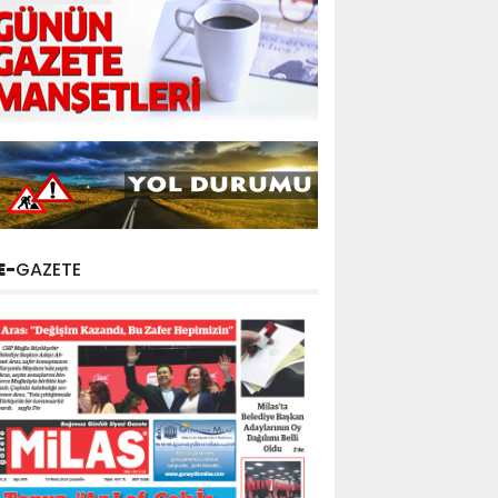
E-
GAZETE