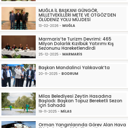
MUĞLA İL BAŞKANI GÜNGÖR,
MİLLETVEKİLLERİ METE VE OTGÖZ’DEN
ÖLÜDENİZ YOLU MÜJDESİ
13-02-2026 -
MUĞLA
Marmaris’te Turizm Devrimi: 465
Milyon Dolarlık Kızılbük Yatırımı Kış
Sezonunu Hareketlendirdi
25-12-2025 -
MARMARİS
Başkan Mandalinci Yalıkavak’ta
20-11-2025 -
BODRUM
Milas Belediyesi Zeytin Hasadına
Başladı: Başkan Topuz Bereketli Sezon
İçin Sahada
19-11-2025 -
MİLAS
Orman Yangınlarında Görev Alan Hava