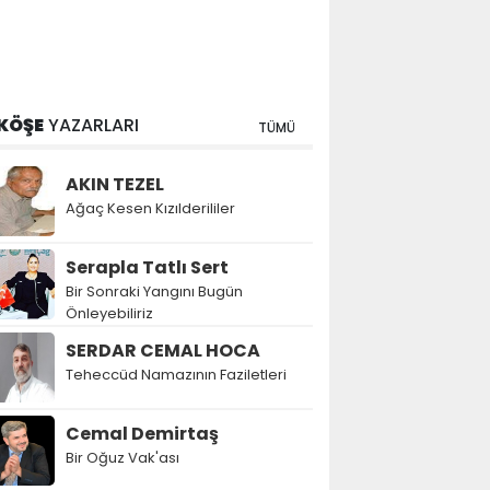
KÖŞE
YAZARLARI
TÜMÜ
AKIN TEZEL
Ağaç Kesen Kızılderililer
Serapla Tatlı Sert
Bir Sonraki Yangını Bugün
Önleyebiliriz
SERDAR CEMAL HOCA
Teheccüd Namazının Faziletleri
Cemal Demirtaş
Bir Oğuz Vak'ası