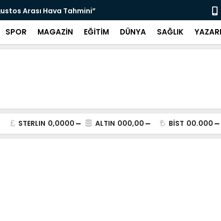
ğustos Arası Hava Tahmini”
“Ketenci Sa
SPOR
MAGAZİN
EĞİTİM
DÜNYA
SAĞLIK
YAZAR
STERLIN
0,0000
ALTIN
000,00
BİST
00.000