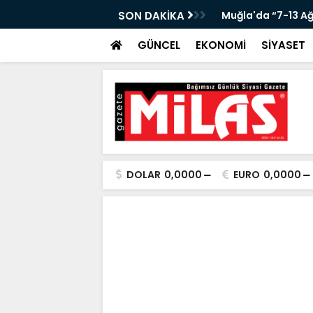
KANLIĞI’NDA ÖNEMLİ KONUK!”
SON DAKİKA
Muğla'da “7-13 A
GÜNCEL
EKONOMİ
SİYASET
DOLAR
0,0000
EURO
0,0000