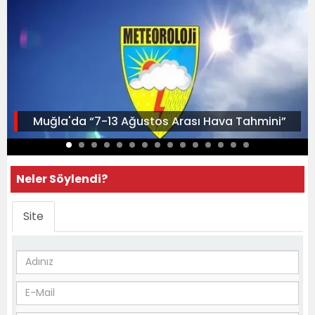
Muğla'da “7-13 Ağustos Arası Hava Tahmini”
Neler Söylendi?
Site