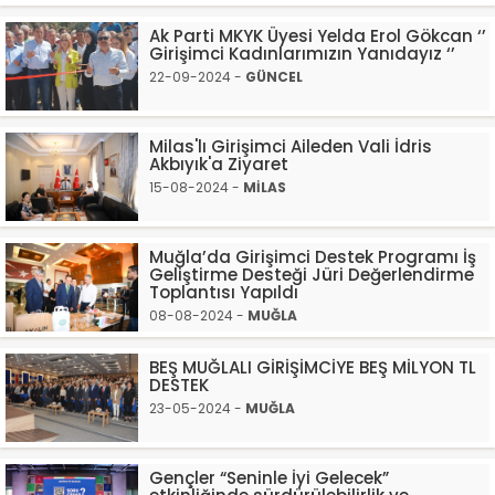
Ak Parti MKYK Üyesi Yelda Erol Gökcan ‘’
Girişimci Kadınlarımızın Yanıdayız ‘’
22-09-2024 -
GÜNCEL
Milas'lı Girişimci Aileden Vali İdris
Akbıyık'a Ziyaret
15-08-2024 -
MİLAS
Muğla’da Girişimci Destek Programı İş
Geliştirme Desteği Jüri Değerlendirme
Toplantısı Yapıldı
08-08-2024 -
MUĞLA
BEŞ MUĞLALI GİRİŞİMCİYE BEŞ MİLYON TL
DESTEK
23-05-2024 -
MUĞLA
Gençler “Seninle İyi Gelecek”