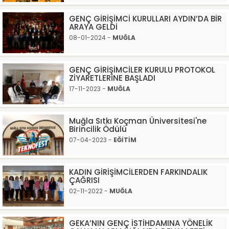
GENÇ GİRİŞİMCİ KURULLARI AYDIN’DA BİR
ARAYA GELDİ
08-01-2024 -
MUĞLA
GENÇ GİRİŞİMCİLER KURULU PROTOKOL
ZİYARETLERİNE BAŞLADI
17-11-2023 -
MUĞLA
Muğla Sıtkı Koçman Üniversitesi'ne
Birincilik Ödülü
07-04-2023 -
EĞİTİM
KADIN GİRİŞİMCİLERDEN FARKINDALIK
ÇAĞRISI
02-11-2022 -
MUĞLA
GEKA’NIN GENÇ İSTİHDAMINA YÖNELİK