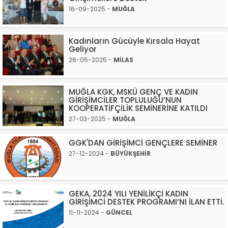
16-09-2025 -
MUĞLA
Kadınların Gücüyle Kırsala Hayat
Geliyor
26-05-2025 -
MİLAS
MUĞLA KGK, MSKÜ GENÇ VE KADIN
GİRİŞİMCİLER TOPLULUĞU’NUN
KOOPERATİFÇİLİK SEMİNERİNE KATILDI
27-03-2025 -
MUĞLA
GGK'DAN GİRİŞİMCİ GENÇLERE SEMİNER
27-12-2024 -
BÜYÜKŞEHİR
GEKA, 2024 YILI YENİLİKÇİ KADIN
GİRİŞİMCİ DESTEK PROGRAMI’NI İLAN ETTİ.
11-11-2024 -
GÜNCEL