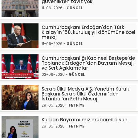
güvenlikten taviz yok
11-06-2026 -
GÜNCEL
Cumhurbaşkanı Erdoğan'dan Türk
Kızılay'ın 158. kuruluş yıl dönümüne özel
mesaj
11-06-2026 -
GÜNCEL
Cumhurbaşkanlığı Kabinesi Beştepe’de
Toplandı: Erdoğan’dan Bayram Mesajı
ve Sert Açıklamalar
02-06-2026 -
GÜNCEL
Serap Ülkü Medya A.Ş. Yönetim Kurulu
Başkanı Serap Ülkü Özdemir’den
İstanbul’un Fethi Mesajı
29-05-2026 -
FETHİYE
Kurban Bayramı’mız mübarek olsun.
28-05-2026 -
FETHİYE