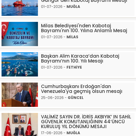
Güngör’den Kabotaj Bayramı Mesajı
01-07-2026 -
MUĞLA
Milas Belediyesi'nden Kabotaj
Bayramı'nın 100. Yılına Anlamlı Mesaj
01-07-2026 -
MİLAS
Başkan Alim Karaca’dan Kabotaj
Bayramı’nın 100. Yılı Mesajı
01-07-2026 -
FETHİYE
Cumhurbaşkanı Erdoğan'dan
Venezuela'ya geçmiş olsun mesajı
25-06-2026 -
GÜNCEL
VALİMİZ SAYIN DR. İDRİS AKBIYIK’ IN SAHİL
GÜVENLİK KOMUTANLIĞININ 44’ÜNCÜ
KURULUŞ YIL DÖNÜMÜ MESAJI
17-06-2026 -
MUĞLA