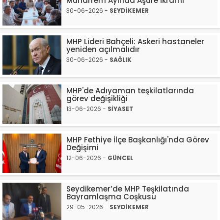
Muharrem Ayında Aşure İkramı
30-06-2026 -
SEYDİKEMER
MHP Lideri Bahçeli: Askeri hastaneler
yeniden açılmalıdır
30-06-2026 -
SAĞLIK
MHP'de Adıyaman teşkilatlarında
görev değişikliği
13-06-2026 -
SİYASET
MHP Fethiye İlçe Başkanlığı'nda Görev
Değişimi
12-06-2026 -
GÜNCEL
Seydikemer’de MHP Teşkilatında
Bayramlaşma Coşkusu
29-05-2026 -
SEYDİKEMER