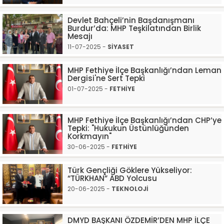
Devlet Bahçeli’nin Başdanışmanı
Burdur’da: MHP Teşkilatından Birlik
Mesajı
11-07-2025 -
SİYASET
MHP Fethiye İlçe Başkanlığı’ndan Leman
Dergisi'ne Sert Tepki
01-07-2025 -
FETHİYE
MHP Fethiye İlçe Başkanlığı’ndan CHP’ye
Tepki: "Hukukun Üstünlüğünden
Korkmayın"
30-06-2025 -
FETHİYE
Türk Gençliği Göklere Yükseliyor:
“TÜRKHAN” ABD Yolcusu
20-06-2025 -
TEKNOLOJİ
DMYD BAŞKANI ÖZDEMİR’DEN MHP İLÇE