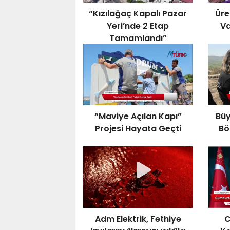
“Kızılağaç Kapalı Pazar
Üre
Yeri’nde 2 Etap
Va
Tamamlandı”
“Maviye Açılan Kapı”
Büy
Projesi Hayata Geçti
Bö
Adm Elektrik, Fethiye
C