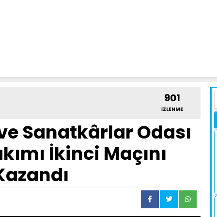
901
İZLENME
 ve Sanatkârlar Odası
kımı İkinci Maçını
Kazandı