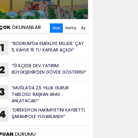
ÇOK
OKUNANLAR
Gün
Hafta
Ay
“BODRUM’DA EMEKLİYE MÜJDE: ÇAY
1
5, KAHVE 15 TL! KAPILAR AÇILDI”
“13 İLÇEDE DEV YATIRIM:
2
BÜYÜKŞEHİR’DEN GÖVDE GÖSTERİSİ!”
“MUĞLA’DA 2,5 YILLIK GURUR
3
TABLOSU: BAŞKAN ARAS
ANLATACAK!”
“DİREKSİYON HAKİMİYETİNİ KAYBETTİ,
4
ŞARAMPOLE YUVARLANDI!”
PUAN
DURUMU