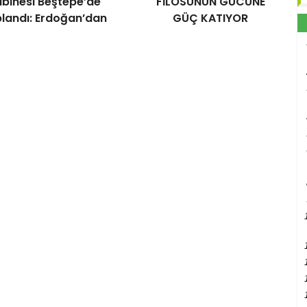
binesi Beştepe’de
FİLOSUNUN GÜCÜNE
landı: Erdoğan’dan
GÜÇ KATIYOR
ram Mesajı ve Sert
Açıklamalar