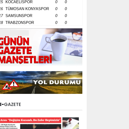
15
KOCAELİSPOR
0
0
16
TÜMOSAN KONYASPOR
0
0
17
SAMSUNSPOR
0
0
18
TRABZONSPOR
0
0
E-
GAZETE