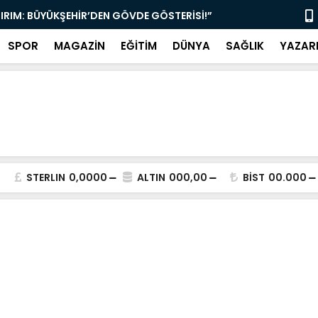
TIRIM: BÜYÜKŞEHİR’DEN GÖVDE GÖSTERİSİ!”
“MUĞLA’DA 
SPOR
MAGAZİN
EĞİTİM
DÜNYA
SAĞLIK
YAZAR
STERLIN
0,0000
ALTIN
000,00
BİST
00.000