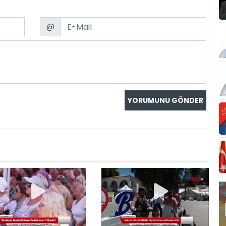
Email
@