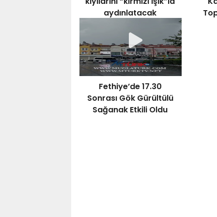
kıyılarını “kırmızı ışık”la
Ka
aydınlatacak
Top
Bay
Fethiye’de 17.30
Sonrası Gök Gürültülü
Sağanak Etkili Oldu