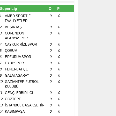
Süper Lig
O
P
1
AMED SPORTİF
0
0
FAALİYETLER
2
BEŞİKTAŞ
0
0
3
CORENDON
0
0
ALANYASPOR
4
ÇAYKUR RİZESPOR
0
0
5
ÇORUM
0
0
6
ERZURUMSPOR
0
0
7
EYÜPSPOR
0
0
8
FENERBAHÇE
0
0
9
GALATASARAY
0
0
10
GAZİANTEP FUTBOL
0
0
KULÜBÜ
11
GENÇLERBİRLİĞİ
0
0
12
GÖZTEPE
0
0
13
İSTANBUL BAŞAKŞEHİR
0
0
14
KASIMPAŞA
0
0