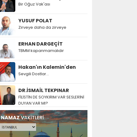
Bir Oğuz Vak'ası
YUSUF POLAT
Zirveye daha da zirveye
ERHAN DARGEÇİT
TBMM kapanmamalıdır
Hakan'ın Kalemin'den
Sevgili Dostlar...
DR.İSMAİL TEKPINAR
FİLİSTİN DE SOYKIRIM VAR SESLERİNİ
DUYAN VAR MI?
NAMAZ
VAKİTLERİ